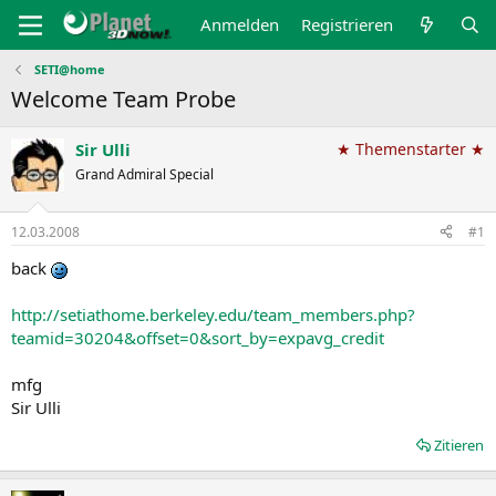
Anmelden
Registrieren
SETI@home
Welcome Team Probe
Sir Ulli
★ Themenstarter ★
Grand Admiral Special
12.03.2008
#1
back
http://setiathome.berkeley.edu/team_members.php?
teamid=30204&offset=0&sort_by=expavg_credit
mfg
Sir Ulli
Zitieren