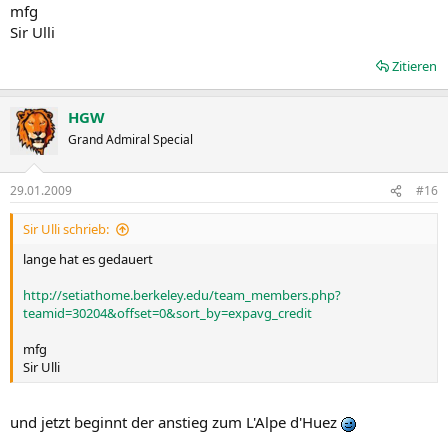
mfg
Sir Ulli
Zitieren
HGW
Grand Admiral Special
29.01.2009
#16
Sir Ulli schrieb:
lange hat es gedauert
http://setiathome.berkeley.edu/team_members.php?
teamid=30204&offset=0&sort_by=expavg_credit
mfg
Sir Ulli
und jetzt beginnt der anstieg zum L'Alpe d'Huez