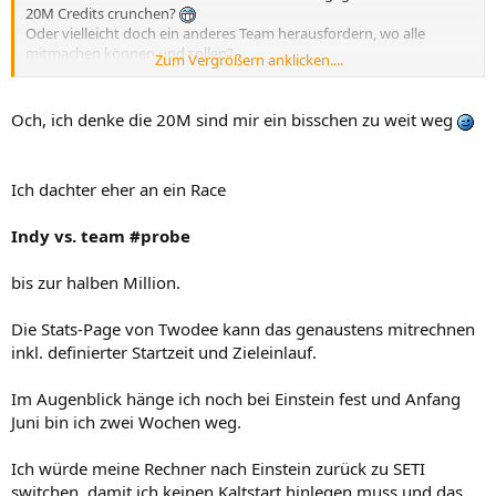
20M Credits crunchen?
Oder vielleicht doch ein anderes Team herausfordern, wo alle
mitmachen können und sollen?
Zum Vergrößern anklicken....
Wir waren bisher noch bei keinem Race dabei, deswegen wird es
aber jetzt auch langsam mal Zeit.
Och, ich denke die 20M sind mir ein bisschen zu weit weg
Ich dachter eher an ein Race
Indy vs. team #probe
bis zur halben Million.
Die Stats-Page von Twodee kann das genaustens mitrechnen
inkl. definierter Startzeit und Zieleinlauf.
Im Augenblick hänge ich noch bei Einstein fest und Anfang
Juni bin ich zwei Wochen weg.
Ich würde meine Rechner nach Einstein zurück zu SETI
switchen, damit ich keinen Kaltstart hinlegen muss und das