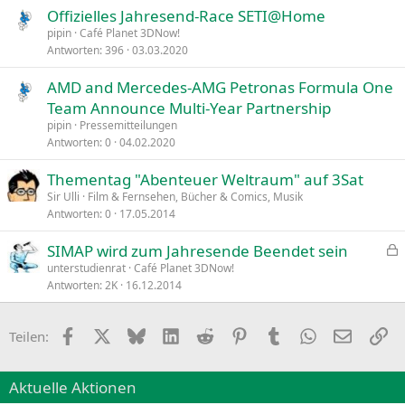
Offizielles Jahresend-Race SETI@Home
pipin
Café Planet 3DNow!
Antworten
396
03.03.2020
AMD and Mercedes-AMG Petronas Formula One
Team Announce Multi-Year Partnership
pipin
Pressemitteilungen
Antworten
0
04.02.2020
Thementag "Abenteuer Weltraum" auf 3Sat
Sir Ulli
Film & Fernsehen, Bücher & Comics, Musik
Antworten
0
17.05.2014
SIMAP wird zum Jahresende Beendet sein
e
unterstudienrat
Café Planet 3DNow!
Antworten
2K
16.12.2014
s
p
e
Facebook
X
Bluesky
LinkedIn
Reddit
Pinterest
Tumblr
WhatsApp
E-Mail
Li
Teilen:
r
r
t
Aktuelle Aktionen