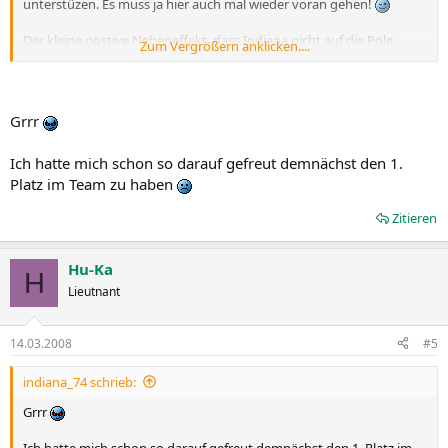
unterstüzen. Es muss ja hier auch mal wieder voran gehen!
Der kleine postive Nebeneffekt, dass Indiana nicht auf die Pole
Zum Vergrößern anklicken....
Position kommt, ist vielleicht auch nicht ganz unwichtig für den
Teamchange gewesen... 8)
Grüße an alle Teamkameraden im Namen von team #probe!
Grrr
Ich hatte mich schon so darauf gefreut demnächst den 1.
Platz im Team zu haben
Zitieren
Hu-Ka
H
Lieutnant
14.03.2008
#5
indiana_74 schrieb:
Grrr
Ich hatte mich schon so darauf gefreut demnächst den 1. Platz im