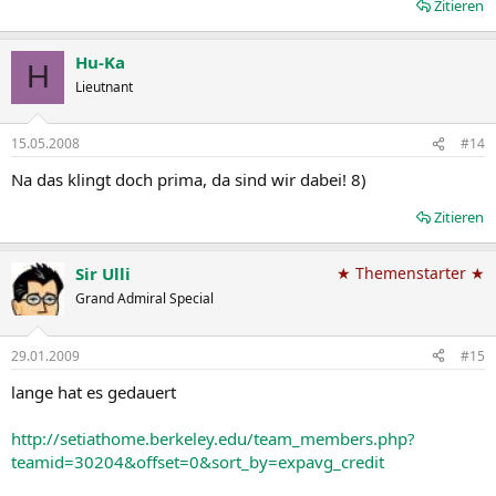
Zitieren
Hu-Ka
H
Lieutnant
15.05.2008
#14
Na das klingt doch prima, da sind wir dabei! 8)
Zitieren
Sir Ulli
★ Themenstarter ★
Grand Admiral Special
29.01.2009
#15
lange hat es gedauert
http://setiathome.berkeley.edu/team_members.php?
teamid=30204&offset=0&sort_by=expavg_credit