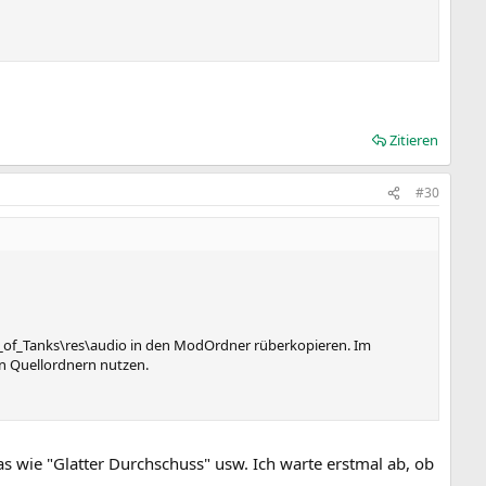
Zitieren
#30
rld_of_Tanks\res\audio in den ModOrdner rüberkopieren. Im
en Quellordnern nutzen.
 wie "Glatter Durchschuss" usw. Ich warte erstmal ab, ob