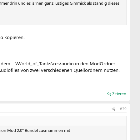
mer drin und es is 'nen ganz lustiges Gimmick als ständig dieses
o kopieren.
us dem ...\World_of_Tanks\res\audio in den ModOrdner
Audiofiles von zwei verschiedenen Quellordnern nutzen.
Zitieren
#29
zation Mod 2.0" Bundel zusmammen mit