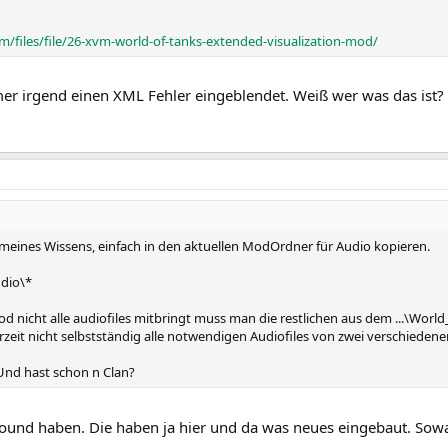
files/file/26-xvm-world-of-tanks-extended-visualization-mod/
mer irgend einen XML Fehler eingeblendet. Weiß wer was das ist?
meines Wissens, einfach in den aktuellen ModOrdner für Audio kopieren.
udio\*
od nicht alle audiofiles mitbringt muss man die restlichen aus dem ...\Wo
eit nicht selbstständig alle notwendigen Audiofiles von zwei verschieden
Und hast schon n Clan?
ound haben. Die haben ja hier und da was neues eingebaut. Sowas