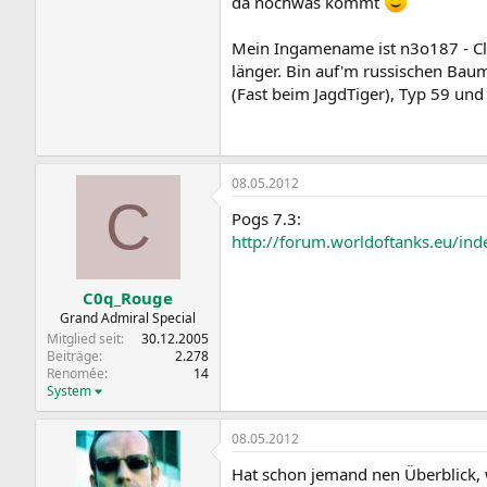
da nochwas kommt
Mein Ingamename ist n3o187 - Cl
länger. Bin auf'm russischen Bau
(Fast beim JagdTiger), Typ 59 un
08.05.2012
C
Pogs 7.3:
http://forum.worldoftanks.eu/in
C0q_Rouge
Grand Admiral Special
Mitglied seit
30.12.2005
Beiträge
2.278
Renomée
14
System
08.05.2012
Hat schon jemand nen Überblick, 