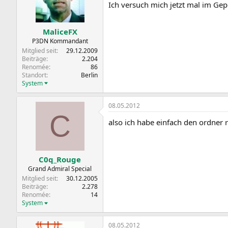
Ich versuch mich jetzt mal im Ge
MaliceFX
P3DN Kommandant
Mitglied seit
29.12.2009
Beiträge
2.204
Renomée
86
Standort
Berlin
System
08.05.2012
C
also ich habe einfach den ordner r
C0q_Rouge
Grand Admiral Special
Mitglied seit
30.12.2005
Beiträge
2.278
Renomée
14
System
08.05.2012