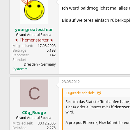
Ich werd baldmöglichst mal alles 
Bis auf weiteres einfach rüberkop
yourgreatestfear
Grand Admiral Special
★ Themenstarter ★
Mitglied seit
17.08.2003
Beiträge
5.193
Renomée
142
Standort
Dresden - Germany
System
23.05.2012
C
Cr@zed^ schrieb:
Seit ich das Statistik Tool laufen hab
Tier IX oder X Panzer mit Effizienzwe
wird.
C0q_Rouge
Grand Admiral Special
A pro pos Effizienz, Hier könnt ihr eu
Mitglied seit
30.12.2005
Beiträge
2.278