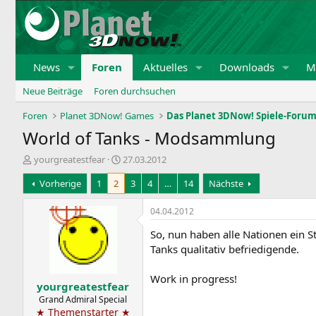
News
Foren
Aktuelles
Downloads
Mi
Neue Beiträge
Foren durchsuchen
Foren
Planet 3DNow! Games
Das Planet 3DNow! Spiele-Foru
World of Tanks - Modsammlung
E
E
yourgreatestfear
27.03.2012
r
r
Vorherige
1
2
3
4
…
14
Nächste
s
s
t
t
e
e
04.04.2012
l
l
So, nun haben alle Nationen ein St
l
l
e
t
Tanks qualitativ befriedigende.
r
a
m
Work in progress!
yourgreatestfear
Grand Admiral Special
★ Themenstarter ★