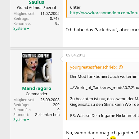
Saulus
unter
Grand Admiral Special
http://www.koreanrandom.com/forum/
Mitglied seit
11.07.2005
Beiträge
8.747
Renomée
95
System
Ich habe das Pack drauf, aber im
09.04.2012
yourgreatestfear schrieb:
Der Mod funktioniert auch weiterhin 
...\World_of_Tanks\res_mods\0.7.2\a
Mandragoro
Commander
Zu beachten ist nur, dass wenn der M
Mitglied seit
26.09.2008
Gegensatz zu den Skins kann WoT derz
Beiträge
200
Renomée
0
Standort
Gelsenkirchen
PS: Was isn Dein Ingame Nickname? 
System
Na, wenn dann mag ich ja jeden S