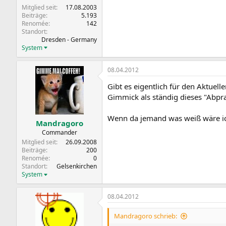
Mitglied seit
17.08.2003
Beiträge
5.193
Renomée
142
Standort
Dresden - Germany
System
08.04.2012
Gibt es eigentlich für den Aktuel
Gimmick als ständig dieses "Abpra
Wenn da jemand was weiß wäre ic
Mandragoro
Commander
Mitglied seit
26.09.2008
Beiträge
200
Renomée
0
Standort
Gelsenkirchen
System
08.04.2012
Mandragoro schrieb: