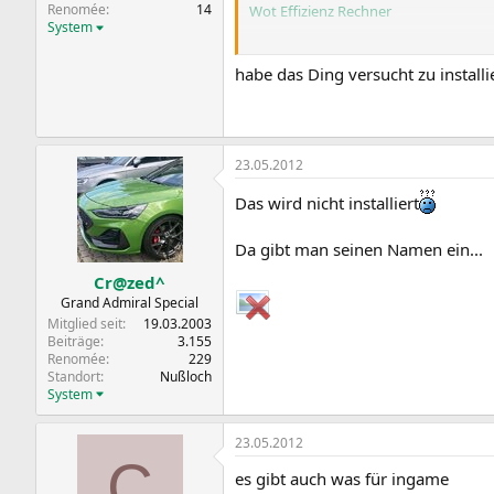
Renomée
14
Wot Effizienz Rechner
System
Ich liege grade bei 1422 Effizienz Pun
habe das Ding versucht zu install
23.05.2012
Das wird nicht installiert
Da gibt man seinen Namen ein...
Cr@zed^
Grand Admiral Special
Mitglied seit
19.03.2003
Beiträge
3.155
Renomée
229
Standort
Nußloch
System
23.05.2012
C
es gibt auch was für ingame