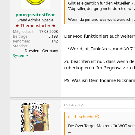
Gibt es eigentlich für den Aktuellen
"Abpraller, der ging nicht durch usw"
yourgreatestfear
Wenn da jemand was weiß wäre ich f
Grand Admiral Special
★ Themenstarter ★
Mitglied seit
17.08.2003
Der Mod funktioniert auch weiter
Beiträge
5.193
Renomée
142
Standort
...\World_of_Tanks\res_mods\0.7.
Dresden - Germany
System
Zu beachten ist nur, dass wenn de
rüberkopieren. Im Gegensatz zu d
PS: Was isn Dein Ingame Nicknam
09.04.2012
niethi schrieb:
Die Over Target Makrers für WOT ver
...