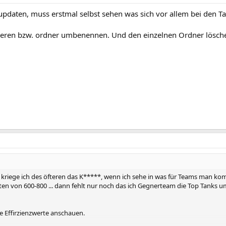
updaten, muss erstmal selbst sehen was sich vor allem bei den T
ieren bzw. ordner umbenennen. Und den einzelnen Ordner löschen 
e, kriege ich des öfteren das K*****, wenn ich sehe in was für Teams man komm
rten von 600-800 ... dann fehlt nur noch das ich Gegnerteam die Top Tanks 
re Effirzienzwerte anschauen.