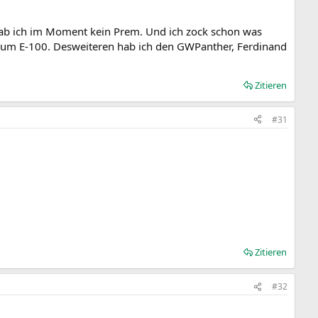
hab ich im Moment kein Prem. Und ich zock schon was
 zum E-100. Desweiteren hab ich den GWPanther, Ferdinand
Zitieren
#31
Zitieren
#32