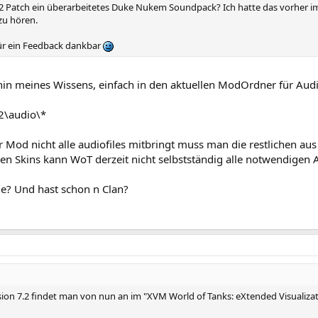
 7.2 Patch ein überarbeitetes Duke Nukem Soundpack? Ich hatte das vorher im
 zu hören.
ür ein Feedback dankbar
hin meines Wissens, einfach in den aktuellen ModOrdner für Audi
2\audio\*
r Mod nicht alle audiofiles mitbringt muss man die restlichen a
en Skins kann WoT derzeit nicht selbstständig alle notwendigen 
e? Und hast schon n Clan?
sion 7.2 findet man von nun an im "XVM World of Tanks: eXtended Visuali