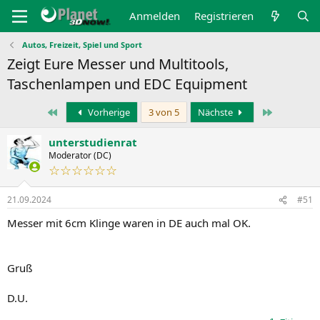
Anmelden
Registrieren
Autos, Freizeit, Spiel und Sport
Zeigt Eure Messer und Multitools,
Taschenlampen und EDC Equipment
Erste
Letzte
Vorherige
3 von 5
Nächste
unterstudienrat
Moderator (DC)
☆☆☆☆☆☆
21.09.2024
#51
Messer mit 6cm Klinge waren in DE auch mal OK.
Gruß
D.U.