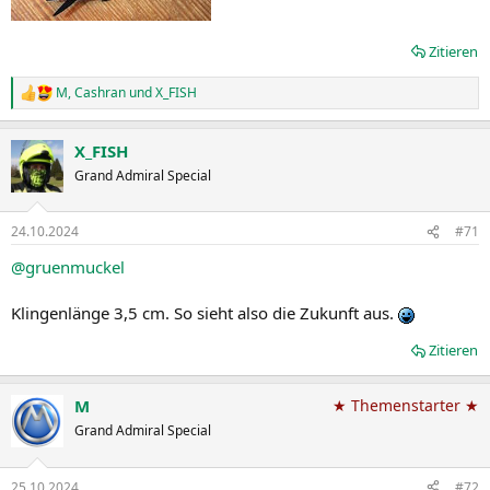
Zitieren
M
,
Cashran
und
X_FISH
R
e
a
X_FISH
k
t
Grand Admiral Special
i
o
n
24.10.2024
#71
e
n
@gruenmuckel
:
Klingenlänge 3,5 cm. So sieht also die Zukunft aus.
Zitieren
M
★ Themenstarter ★
Grand Admiral Special
25.10.2024
#72