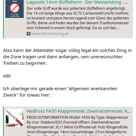
Laguiole 14cm Büffelhorn - Der Messerkönig - Messerschmiede und Schleifservice
Der volle Griff wurde aus poliertem Büffelhorn angefertigt.
Die 14 cm lange Klinge aus XC75 Carbonstahl (nicht rostfrei)
ist brüniert und passt hervorragend zum Glanz des polierten
Griffs. Biene und Feder wurden bei diesem Traditionsmesser
vom Schmied in einem Stück gefertigt. Da es sich bei...
www.messerkoenig.at
Also kann der Attentäter sogar völlig legal ein solches Ding in
die Zone tragen und dann anfangen, sein unerwünschtes
Treiben zu beginnen.
edit
Ich überlege mir gerade einen "allgemein anerkannten
Zweck" für sowas hier:
NedFoss FA50 Klappmesser, Zweihandmesser, Klapp Jagdmesser mit Rosenho
PRODUKTINFORMATION Model: FA50 By Type: Klappmesser
By Use: Outdoor/EDC/Survival öffnen: Zweihandmesser
Klingenmaterial: 3Cr13MoV Griffmaterial: Holz Klingendicke:
3mm Klingenlänge: 14cm Gesamtlänge: 27cm Klingenform: