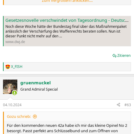
Zum Vergrößern anklicken....
extrem erfolgreichen Briefgenerator für Nachrichten an die
Bundestagsabgeordneten. Zum anderen verlief aber am gestrigen
Montag eine Expertenanhörung im Innenausschuss anders, als es
Gesetzesnovelle verschwindet von Tagesordnung - Deutsches Waffen Journal
sich Nancy Faeser wahrscheinlich vorgestellt hat. Die geladenen
Experten kritisierten einhellig das Maßnahmenpaket als unnötig
Noch diese Woche hätte der Bundestag final über das Maßnahmenpaket
und nicht umsetzbar. Zudem werde nicht die korrekte Zielgruppe
anlässlich der Verschärfung des Waffenrechts beraten sollen. Nun ist
angesprochen. Die Experten, darunter Niels Heinrich von der
dieser Punkt nicht mehr auf den …
Fachlichen Leitstelle NWR und Finn-Christopher Brüning vom
www.dwj.de
Deutschen Städte- und Gemeindebund, waren sich einig, dass die
geplante Gesetzesverschärfung keineswegs zu mehr Sicherheit
Zitieren
beiträgt. Einige Redner sagten auch direkt, dass sich Attentate wie
Mannheim und Solingen so und so nicht verhindern ließen. Klare
X_FISH
Worte, eine Reaktion von Innenministerin Faeser ist zum jetzigen
R
e
Zeitpunkt noch nicht bekannt.
a
gruenmuckel
k
t
Grand Admiral Special
i
o
n
04.10.2024
#63
e
n
Gozu schrieb:
:
Für den kommenden neuen 42a habe ich mir das kleine Opinel No 2
besorgt. Passt perfekt ans Schlüsselbund und zum Öffnen von