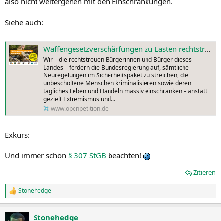
also nicht weitergehen mit den Einschränkungen.
Siehe auch:
Waffengesetzverschärfungen zu Lasten rechtstreuer Bürger jetzt stoppen! - Online-Petition
Wir – die rechtstreuen Bürgerinnen und Bürger dieses
Landes – fordern die Bundesregierung auf, sämtliche
Neuregelungen im Sicherheitspaket zu streichen, die
unbescholtene Menschen kriminalisieren sowie deren
tägliches Leben und Handeln massiv einschränken – anstatt
gezielt Extremismus und...
www.openpetition.de
Exkurs:
Und immer schön
§ 307 StGB
beachten!
Zitieren
Stonehedge
R
e
a
Stonehedge
k