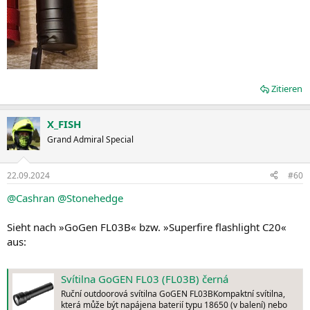
Zitieren
X_FISH
Grand Admiral Special
22.09.2024
#60
@Cashran
@Stonehedge
Sieht nach »GoGen FL03B« bzw. »Superfire flashlight C20«
aus:
Svítilna GoGEN FL03 (FL03B) černá
Ruční outdoorová svítilna GoGEN FL03BKompaktní svítilna,
která může být napájena baterií typu 18650 (v balení) nebo