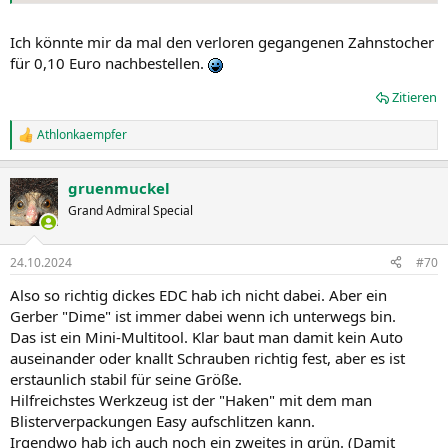
Ich könnte mir da mal den verloren gegangenen Zahnstocher
für 0,10 Euro nachbestellen.
Zitieren
Athlonkaempfer
R
e
a
gruenmuckel
k
t
Grand Admiral Special
i
o
n
24.10.2024
#70
e
n
Also so richtig dickes EDC hab ich nicht dabei. Aber ein
:
Gerber "Dime" ist immer dabei wenn ich unterwegs bin.
Das ist ein Mini-Multitool. Klar baut man damit kein Auto
auseinander oder knallt Schrauben richtig fest, aber es ist
erstaunlich stabil für seine Größe.
Hilfreichstes Werkzeug ist der "Haken" mit dem man
Blisterverpackungen Easy aufschlitzen kann.
Irgendwo hab ich auch noch ein zweites in grün. (Damit