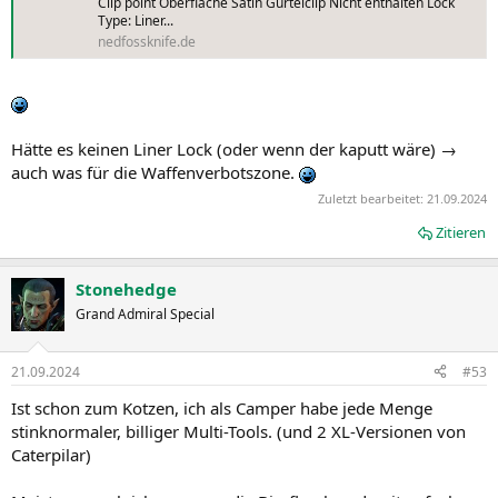
Clip point Oberfläche Satin Gürtelclip Nicht enthalten Lock
Type: Liner...
nedfossknife.de
Hätte es keinen Liner Lock (oder wenn der kaputt wäre) →
auch was für die Waffenverbotszone.
Zuletzt bearbeitet:
21.09.2024
Zitieren
Stonehedge
Grand Admiral Special
21.09.2024
#53
Ist schon zum Kotzen, ich als Camper habe jede Menge
stinknormaler, billiger Multi-Tools. (und 2 XL-Versionen von
Caterpilar)