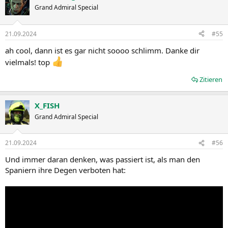
t
Grand Admiral Special
i
o
n
21.09.2024
#55
e
n
ah cool, dann ist es gar nicht soooo schlimm. Danke dir
:
vielmals! top
Zitieren
X_FISH
Grand Admiral Special
21.09.2024
#56
Und immer daran denken, was passiert ist, als man den
Spaniern ihre Degen verboten hat: