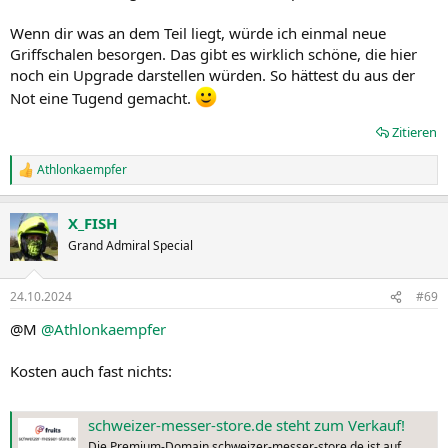
Wenn dir was an dem Teil liegt, würde ich einmal neue
Griffschalen besorgen. Das gibt es wirklich schöne, die hier
noch ein Upgrade darstellen würden. So hättest du aus der
Not eine Tugend gemacht.
Zitieren
Athlonkaempfer
R
e
a
X_FISH
k
t
Grand Admiral Special
i
o
n
24.10.2024
#69
e
n
@M
@Athlonkaempfer
:
Kosten auch fast nichts:
schweizer-messer-store.de steht zum Verkauf!
Die Premium-Domain schweizer-messer-store.de ist auf