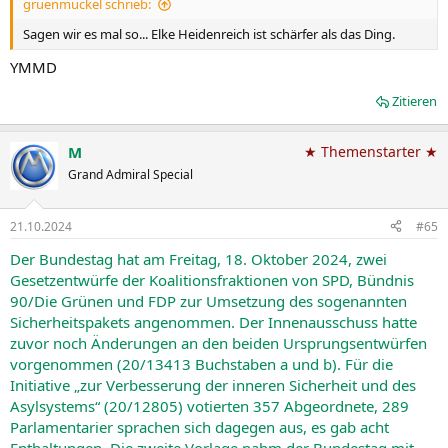
gruenmuckel schrieb:
:
Sagen wir es mal so... Elke Heidenreich ist schärfer als das Ding.
YMMD
Zitieren
M
★ Themenstarter ★
Grand Admiral Special
21.10.2024
#65
Der Bundestag hat am Freitag, 18. Oktober 2024, zwei
Gesetzentwürfe der Koalitionsfraktionen von SPD, Bündnis
90/Die Grünen und FDP zur Umsetzung des sogenannten
Sicherheitspakets angenommen. Der Innenausschuss hatte
zuvor noch Änderungen an den beiden Ursprungsentwürfen
vorgenommen (20/13413 Buchstaben a und b). Für die
Initiative „zur Verbesserung der inneren Sicherheit und des
Asylsystems“ (20/12805) votierten 357 Abgeordnete, 289
Parlamentarier sprachen sich dagegen aus, es gab acht
Enthaltungen. Die zweite Vorlage nahm der Bundestag mit