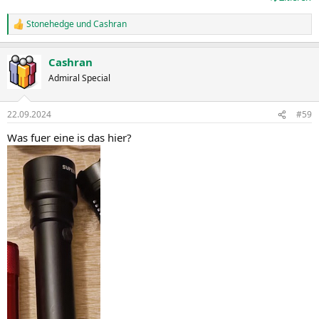
Stonehedge
und
Cashran
R
e
a
Cashran
k
t
Admiral Special
i
o
n
22.09.2024
#59
e
n
Was fuer eine is das hier?
: