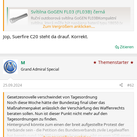
Svítilna GoGEN FL03 (FL03B) černá
Ruční outdoorová svítilna GoGEN FL03BKompaktní
svítilna, která může být napájena baterií typu 18650 (v
Zum Vergrößern anklicken....
balení) nebo typem 21700 (pomocí přibalené redukce). V
závislosti na typu použitých baterií vydrží svítit až 3
Jop, Suerfire C20 steht da drauf. Korrekt.
hodiny. Pomocí tlačítka zapnutí lze volit mezi pěti režimy
svícení – světlo s...
Zitieren
gogen.cz
M
★ Themenstarter ★
https://www.galaxus.de/de/s4/product/superfire-flashlight-c20-
280lm-usb-280-lm-taschenlampe-21220699
Grand Admiral Special
25.09.2024
#62
Gesetzesnovelle verschwindet von Tagesordnung
Noch diese Woche hätte der Bundestag final über das
Maßnahmenpaket anlässlich der Verschärfung des Waffenrechts
beraten sollen. Nun ist dieser Punkt nicht mehr auf den
Tagesordnungen zu finden.
Hintergrund könnte zum einen der breit aufgestellte Protest der
Verbände sein - die Petition des Bundesverbands zivile Legalwaffen
hat bereits rund 106 000 Unterzeichner; dazu gibt es vom VDB einen