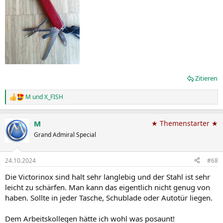
Zitieren
M
und
X_FISH
R
e
a
M
★ Themenstarter ★
k
t
Grand Admiral Special
i
o
n
24.10.2024
#68
e
n
Die Victorinox sind halt sehr langlebig und der Stahl ist sehr
:
leicht zu schärfen. Man kann das eigentlich nicht genug von
haben. Sollte in jeder Tasche, Schublade oder Autotür liegen.
Dem Arbeitskollegen hätte ich wohl was posaunt!