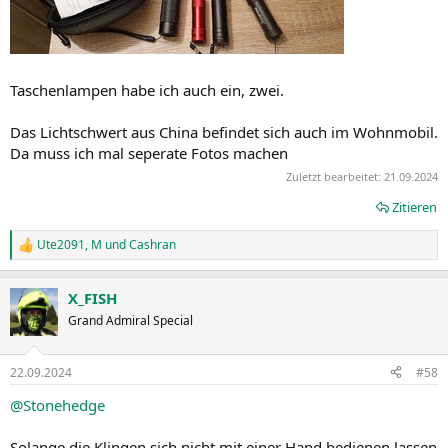
Taschenlampen habe ich auch ein, zwei.
Das Lichtschwert aus China befindet sich auch im Wohnmobil.
Da muss ich mal seperate Fotos machen
Zuletzt bearbeitet:
21.09.2024
Zitieren
Ute2091
,
M
und
Cashran
R
e
a
X_FISH
k
t
Grand Admiral Special
i
o
n
22.09.2024
#58
e
n
@Stonehedge
:
Solange die Klingen sich nicht mit einer Hand bedienen lassen