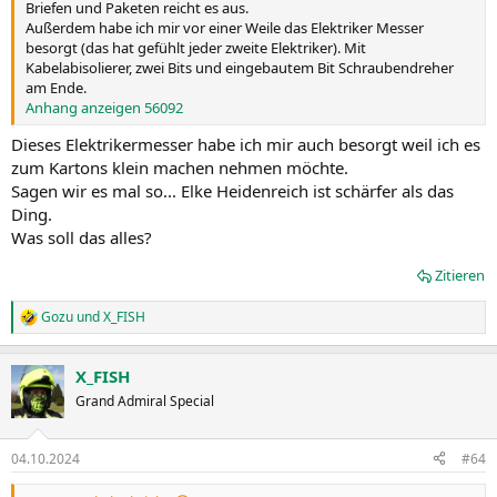
Briefen und Paketen reicht es aus.
Außerdem habe ich mir vor einer Weile das Elektriker Messer
besorgt (das hat gefühlt jeder zweite Elektriker). Mit
Kabelabisolierer, zwei Bits und eingebautem Bit Schraubendreher
am Ende.
Anhang anzeigen 56092
Dieses Elektrikermesser habe ich mir auch besorgt weil ich es
zum Kartons klein machen nehmen möchte.
Sagen wir es mal so... Elke Heidenreich ist schärfer als das
Ding.
Was soll das alles?
Zitieren
Gozu
und
X_FISH
R
e
a
X_FISH
k
t
Grand Admiral Special
i
o
n
04.10.2024
#64
e
n