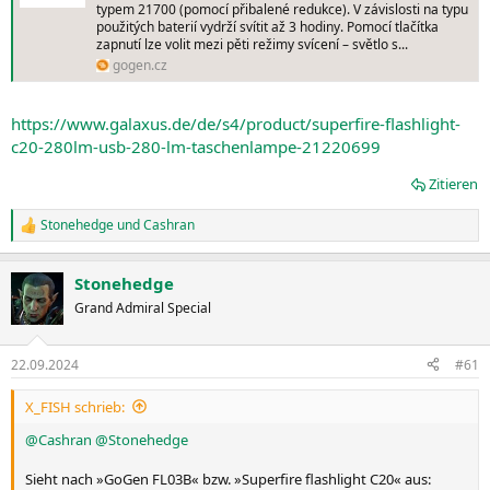
typem 21700 (pomocí přibalené redukce). V závislosti na typu
použitých baterií vydrží svítit až 3 hodiny. Pomocí tlačítka
zapnutí lze volit mezi pěti režimy svícení – světlo s...
gogen.cz
https://www.galaxus.de/de/s4/product/superfire-flashlight-
c20-280lm-usb-280-lm-taschenlampe-21220699
Zitieren
Stonehedge
und
Cashran
R
e
a
Stonehedge
k
t
Grand Admiral Special
i
o
n
22.09.2024
#61
e
n
X_FISH schrieb:
:
@Cashran
@Stonehedge
Sieht nach »GoGen FL03B« bzw. »Superfire flashlight C20« aus: