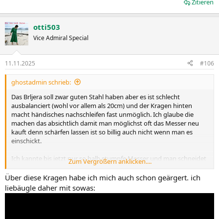
Zitieren
otti503
Vice Admiral Special
11.11.2025
#106
ghostadmin schrieb:
Das Brljera soll zwar guten Stahl haben aber es ist schlecht
ausbalanciert (wohl vor allem als 20cm) und der Kragen hinten
macht händisches nachschleifen fast unmöglich. Ich glaube die
machen das absichtlich damit man möglichst oft das Messer neu
kauft denn schärfen lassen ist so billig auch nicht wenn man es
einschickt.
Ich kannte bis jetzt nur so halb stumpfe Messer und man schneidet
Zum Vergrößern anklicken....
da auch ganz anders. Also kein Wiegeschnitt sondern ein lautes
Gehacke.
Über diese Kragen habe ich mich auch schon geärgert. ich
liebäugle daher mit sowas:
Den Keramikstab hatte ich auch erst im Warenkorb aber wenn der
schärft muss man wohl genau den Winkel einhalten. Bei dem
Wetzstahl gehts ja nur darum den Grat aufzurichten, die schärfen