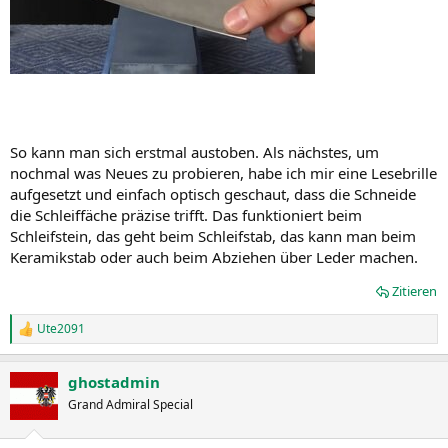
So kann man sich erstmal austoben. Als nächstes, um
nochmal was Neues zu probieren, habe ich mir eine Lesebrille
aufgesetzt und einfach optisch geschaut, dass die Schneide
die Schleiffäche präzise trifft. Das funktioniert beim
Schleifstein, das geht beim Schleifstab, das kann man beim
Keramikstab oder auch beim Abziehen über Leder machen.
Zitieren
Ute2091
R
e
a
ghostadmin
k
t
Grand Admiral Special
i
o
n