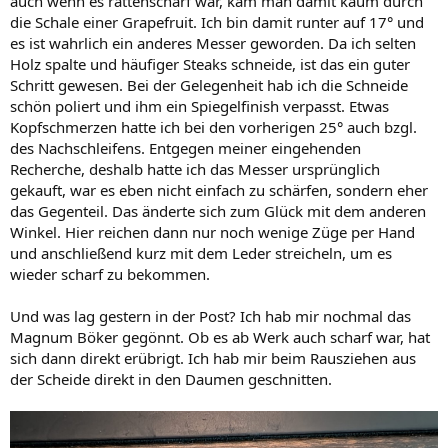
auch wenn es rattenscharf war, kam man damit kaum durch
die Schale einer Grapefruit. Ich bin damit runter auf 17° und
es ist wahrlich ein anderes Messer geworden. Da ich selten
Holz spalte und häufiger Steaks schneide, ist das ein guter
Schritt gewesen. Bei der Gelegenheit hab ich die Schneide
schön poliert und ihm ein Spiegelfinish verpasst. Etwas
Kopfschmerzen hatte ich bei den vorherigen 25° auch bzgl.
des Nachschleifens. Entgegen meiner eingehenden
Recherche, deshalb hatte ich das Messer ursprünglich
gekauft, war es eben nicht einfach zu schärfen, sondern eher
das Gegenteil. Das änderte sich zum Glück mit dem anderen
Winkel. Hier reichen dann nur noch wenige Züge per Hand
und anschließend kurz mit dem Leder streicheln, um es
wieder scharf zu bekommen.
Und was lag gestern in der Post? Ich hab mir nochmal das
Magnum Böker gegönnt. Ob es ab Werk auch scharf war, hat
sich dann direkt erübrigt. Ich hab mir beim Rausziehen aus
der Scheide direkt in den Daumen geschnitten.