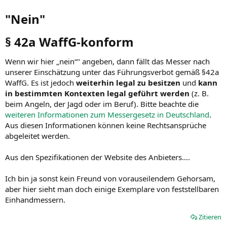
An das Original von Benchmade wird es wahrscheinlich nicht ran
kommen, aber mit s35v kann man bei dem Kurs nicht so viel falsch
"Nein"​
machen.
§ 42a WaffG-konform​
Anhang anzeigen 56970
Wenn wir hier „nein“" angeben, dann fällt das Messer nach
unserer Einschätzung unter das Führungsverbot gemäß §42a
WaffG. Es ist jedoch
weiterhin legal zu besitzen
und
kann
in bestimmten Kontexten legal geführt werden
(z. B.
beim Angeln, der Jagd oder im Beruf). Bitte beachte die
weiteren Informationen zum Messergesetz in Deutschland
.
Aus diesen Informationen können keine Rechtsansprüche
abgeleitet werden.
Aus den Spezifikationen der Website des Anbieters....
Ich bin ja sonst kein Freund von vorauseilendem Gehorsam,
aber hier sieht man doch einige Exemplare von feststellbaren
Einhandmessern.
Zitieren