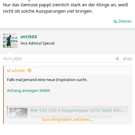
Nur das Gemüse pappt ziemlich stark an der Klinge an, weiß
nicht ob solche Aussparungen viel bringen.
Zitieren
otti503
Vice Admiral Special
10.11.2025
#103
M schrieb:
Falls mal jemand eine neue Inspiration sucht.
Anhang anzeigen 56969
BM 535 533-3 Klappmesser S35V Stahl Klinge Carbon Fiber Griff Outdoor Jagd Überleben Tragbare Auszustatten Geschenk
Smarter Shopping, Better Living! Aliexpress.com
Zum Vergrößern anklicken....
a.aliexpress.com