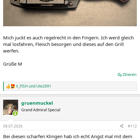
Mich juckt es auch regelrecht in den Fingern. Ich werd gleich
mal losfahren, Fleisch besorgen und dieses auf den Grill
werfen.
Grüße M
Zitieren
X_FISH
und
Ute2091
R
e
a
gruenmuckel
k
t
Grand Admiral Special
i
o
n
08.07.2026
#112
e
n
Bei diesen scharfen Klingen hab ich echt Angst mal mit dem
: