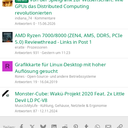
GPUs das Distributed Computing
revolutionierten
indiana_74
Kommentare
Antworten
0
15.06.2026
AMD Ryzen 7000/8000 (ZEN4, AM5, DDR5, PCIe
5.0) Reviewthread - Links in Post 1
eratte
Prozessoren
Antworten
931
Gestern um 11:23
Grafikkarte für Linux-Desktop mit hoher
R
Auflösung gesucht
Rones
Open-Source- und andere Betriebssysteme
Antworten
19
16.04.2019
Monster-Cube: Wakü-Projekt 2020 Feat. 2x Little
Devil LD PC-V8
MusicIsMyLife
Kühlung, Gehäuse, Netzteile & Ergonomie
Antworten
87
12.11.2024
Facebook
X
Bluesky
LinkedIn
Reddit
Pinterest
Tumblr
WhatsApp
E-Mail
Li
Teilen: