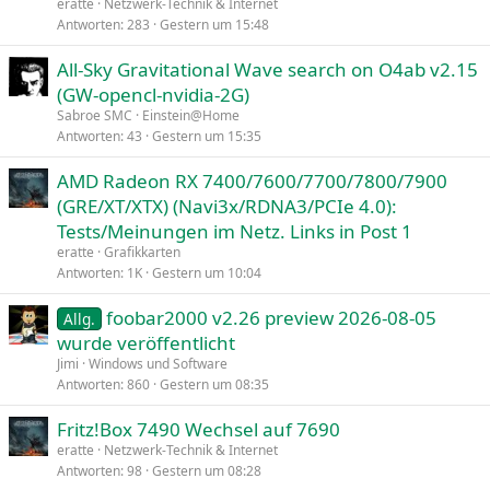
eratte
Netzwerk-Technik & Internet
Antworten
283
Gestern um 15:48
All-Sky Gravitational Wave search on O4ab v2.15
(GW-opencl-nvidia-2G)
Sabroe SMC
Einstein@Home
Antworten
43
Gestern um 15:35
AMD Radeon RX 7400/7600/7700/7800/7900
(GRE/XT/XTX) (Navi3x/RDNA3/PCIe 4.0):
Tests/Meinungen im Netz. Links in Post 1
eratte
Grafikkarten
Antworten
1K
Gestern um 10:04
foobar2000 v2.26 preview 2026-08-05
Allg.
wurde veröffentlicht
Jimi
Windows und Software
Antworten
860
Gestern um 08:35
Fritz!Box 7490 Wechsel auf 7690
eratte
Netzwerk-Technik & Internet
Antworten
98
Gestern um 08:28