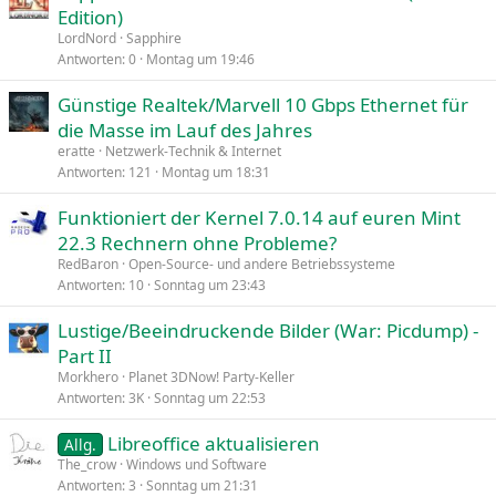
Edition)
f
LordNord
Sapphire
r
Antworten
0
Montag um 19:46
a
Günstige Realtek/Marvell 10 Gbps Ethernet für
g
die Masse im Lauf des Jahres
e
eratte
Netzwerk-Technik & Internet
Antworten
121
Montag um 18:31
Funktioniert der Kernel 7.0.14 auf euren Mint
22.3 Rechnern ohne Probleme?
RedBaron
Open-Source- und andere Betriebssysteme
Antworten
10
Sonntag um 23:43
Lustige/Beeindruckende Bilder (War: Picdump) -
Part II
Morkhero
Planet 3DNow! Party-Keller
Antworten
3K
Sonntag um 22:53
Libreoffice aktualisieren
Allg.
The_crow
Windows und Software
Antworten
3
Sonntag um 21:31