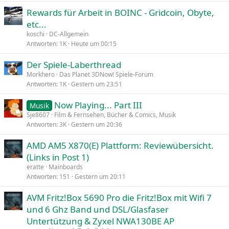
Rewards für Arbeit in BOINC - Gridcoin, Obyte,
etc...
koschi
DC-Allgemein
Antworten
1K
Heute um 00:15
Der Spiele-Laberthread
Morkhero
Das Planet 3DNow! Spiele-Forum
Antworten
1K
Gestern um 23:51
Now Playing... Part III
Musik
Sje8607
Film & Fernsehen, Bücher & Comics, Musik
Antworten
3K
Gestern um 20:36
AMD AM5 X870(E) Plattform: Reviewübersicht.
(Links in Post 1)
eratte
Mainboards
Antworten
151
Gestern um 20:11
AVM Fritz!Box 5690 Pro die Fritz!Box mit Wifi 7
und 6 Ghz Band und DSL/Glasfaser
Untertützung & Zyxel NWA130BE AP