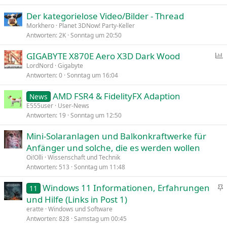
Der kategorielose Video/Bilder - Thread
Morkhero
Planet 3DNow! Party-Keller
Antworten
2K
Sonntag um 20:50
GIGABYTE X870E Aero X3D Dark Wood
LordNord
Gigabyte
Antworten
0
Sonntag um 16:04
f
r
AMD FSR4 & FidelityFX Adaption
News
a
E555user
User-News
g
Antworten
19
Sonntag um 12:50
e
Mini-Solaranlagen und Balkonkraftwerke für
Anfänger und solche, die es werden wollen
Oi!Olli
Wissenschaft und Technik
Antworten
513
Sonntag um 11:48
Windows 11 Informationen, Erfahrungen
11
n
und Hilfe (Links in Post 1)
g
eratte
Windows und Software
e
Antworten
828
Samstag um 00:45