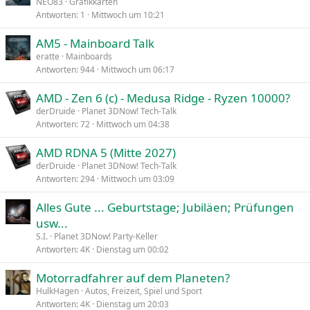
NEO83
Grafikkarten
Antworten
1
Mittwoch um 10:21
AM5 - Mainboard Talk
eratte
Mainboards
Antworten
944
Mittwoch um 06:17
AMD - Zen 6 (c) - Medusa Ridge - Ryzen 10000?
derDruide
Planet 3DNow! Tech-Talk
Antworten
72
Mittwoch um 04:38
AMD RDNA 5 (Mitte 2027)
derDruide
Planet 3DNow! Tech-Talk
Antworten
294
Mittwoch um 03:09
Alles Gute ... Geburtstage; Jubiläen; Prüfungen
usw...
S.I.
Planet 3DNow! Party-Keller
Antworten
4K
Dienstag um 00:02
Motorradfahrer auf dem Planeten?
HulkHagen
Autos, Freizeit, Spiel und Sport
Antworten
4K
Dienstag um 20:03