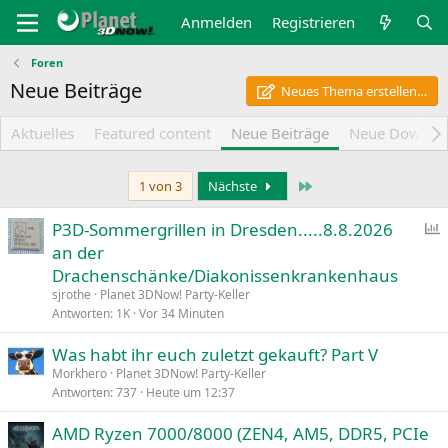
Anmelden
Registrieren
Foren
Neue Beiträge
Neues Thema erstellen…
Aktuelles
Featured content
Neue Beiträge
Neue Downlo
Letzte
1 von 3
Nächste
P3D-Sommergrillen in Dresden.....8.8.2026
an der
f
Drachenschänke/Diakonissenkrankenhaus
r
sjrothe
Planet 3DNow! Party-Keller
a
Antworten
1K
Vor 34 Minuten
g
Was habt ihr euch zuletzt gekauft? Part V
e
Morkhero
Planet 3DNow! Party-Keller
Antworten
737
Heute um 12:37
AMD Ryzen 7000/8000 (ZEN4, AM5, DDR5, PCIe