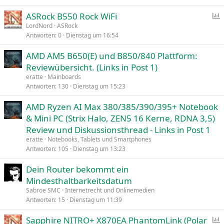
ASRock B550 Rock WiFi
LordNord
ASRock
Antworten
0
Dienstag um 16:54
f
r
AMD AM5 B650(E) und B850/840 Plattform:
a
Reviewübersicht. (Links in Post 1)
g
eratte
Mainboards
e
Antworten
130
Dienstag um 15:23
AMD Ryzen AI Max 380/385/390/395+ Notebook
& Mini PC (Strix Halo, ZEN5 16 Kerne, RDNA 3,5)
Review und Diskussionsthread - Links in Post 1
eratte
Notebooks, Tablets und Smartphones
Antworten
105
Dienstag um 13:23
Dein Router bekommt ein
Mindesthaltbarkeitsdatum
Sabroe SMC
Internetrecht und Onlinemedien
Antworten
15
Dienstag um 11:39
Sapphire NITRO+ X870EA PhantomLink (Polar