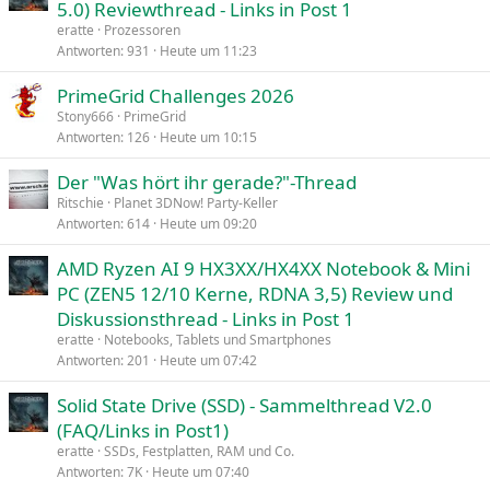
5.0) Reviewthread - Links in Post 1
eratte
Prozessoren
Antworten
931
Heute um 11:23
PrimeGrid Challenges 2026
Stony666
PrimeGrid
Antworten
126
Heute um 10:15
Der "Was hört ihr gerade?"-Thread
Ritschie
Planet 3DNow! Party-Keller
Antworten
614
Heute um 09:20
AMD Ryzen AI 9 HX3XX/HX4XX Notebook & Mini
PC (ZEN5 12/10 Kerne, RDNA 3,5) Review und
Diskussionsthread - Links in Post 1
eratte
Notebooks, Tablets und Smartphones
Antworten
201
Heute um 07:42
Solid State Drive (SSD) - Sammelthread V2.0
(FAQ/Links in Post1)
eratte
SSDs, Festplatten, RAM und Co.
Antworten
7K
Heute um 07:40