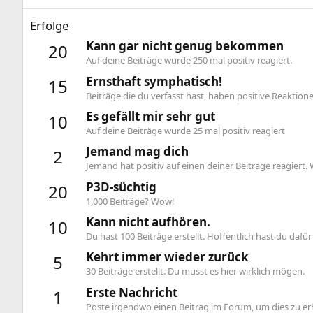
Erfolge
Kann gar nicht genug bekommen
20
Auf deine Beiträge wurde 250 mal positiv reagiert.
Ernsthaft symphatisch!
15
Beiträge die du verfasst hast, haben positive Reaktion
Es gefällt mir sehr gut
10
Auf deine Beiträge wurde 25 mal positiv reagiert
Jemand mag dich
2
Jemand hat positiv auf einen deiner Beiträge reagiert. 
P3D-süchtig
20
1,000 Beiträge? Wow!
Kann nicht aufhören.
10
Du hast 100 Beiträge erstellt. Hoffentlich hast du dafür
Kehrt immer wieder zurück
5
30 Beiträge erstellt. Du musst es hier wirklich mögen.
Erste Nachricht
1
Poste irgendwo einen Beitrag im Forum, um dies zu er