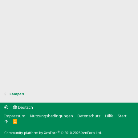
Campari
Deutsch
Impressum
Nutzungsbedingungen
Datenschutz
Hilfe
Start
R
S
S
®
Community platform by XenForo
© 2010-2026 XenForo Ltd.