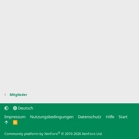
Mitglieder
Deutsch
Impressum
Nutzungsbedingungen
Datenschutz
Hilfe
Start
R
S
S
®
Community platform by XenForo
© 2010-2026 XenForo Ltd.