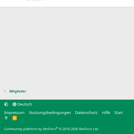
Mitglieder
Deutsch
Impressum
Nutzungsbedingungen
Datenschutz
Hilfe
Start
R
S
S
®
Community platform by XenForo
© 2010-2026 XenForo Ltd.