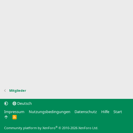
Mitglieder
Deutsch
Impressum
Nutzungsbedingungen
Datenschutz
Hilfe
Start
R
S
S
®
Community platform by XenForo
© 2010-2026 XenForo Ltd.