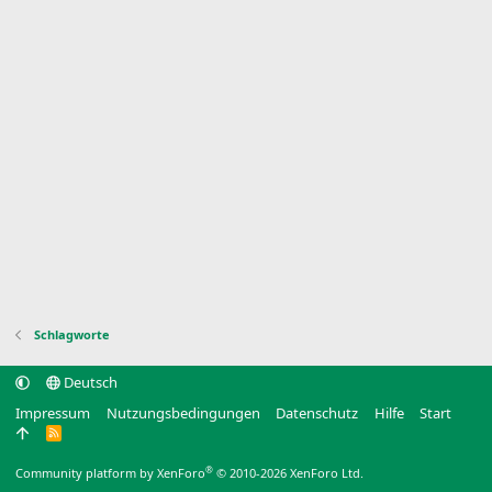
Schlagworte
Deutsch
Impressum
Nutzungsbedingungen
Datenschutz
Hilfe
Start
R
S
S
®
Community platform by XenForo
© 2010-2026 XenForo Ltd.