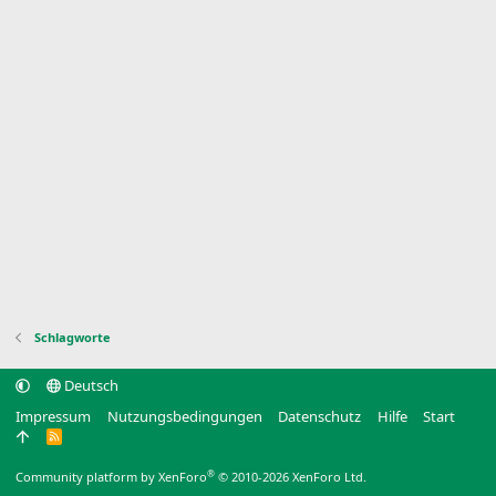
Schlagworte
Deutsch
Impressum
Nutzungsbedingungen
Datenschutz
Hilfe
Start
R
S
S
®
Community platform by XenForo
© 2010-2026 XenForo Ltd.