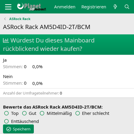
Anmelden
Registrieren
ASRock Rack
ASRock Rack AM5D4ID-2T/BCM
Würdest Du dieses Mainboard
rückblickend wieder kaufen?
Ja
Stimmen:
0
0,0%
Nein
Stimmen:
0
0,0%
Anzahl der Umfrageteilnehmer
0
Bewerte das ASRock Rack AM5D4ID-2T/BCM:
Top
Gut
Mittelmäßig
Eher schlecht
Enttäuschend
Speichern