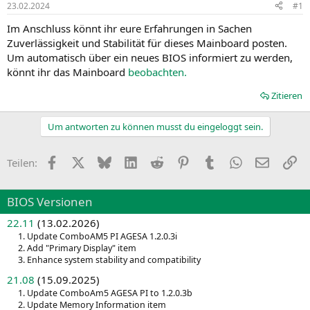
23.02.2024
#1
Im Anschluss könnt ihr eure Erfahrungen in Sachen
Zuverlässigkeit und Stabilität für dieses Mainboard posten.
Um automatisch über ein neues BIOS informiert zu werden,
könnt ihr das Mainboard
beobachten.
Zitieren
Um antworten zu können musst du eingeloggt sein.
Facebook
X
Bluesky
LinkedIn
Reddit
Pinterest
Tumblr
WhatsApp
E-Mail
Li
Teilen:
BIOS Versionen
22.11
(13.02.2026)
1. Update ComboAM5 PI AGESA 1.2.0.3i
2. Add "Primary Display" item
3. Enhance system stability and compatibility
21.08
(15.09.2025)
1. Update ComboAm5 AGESA PI to 1.2.0.3b
2. Update Memory Information item