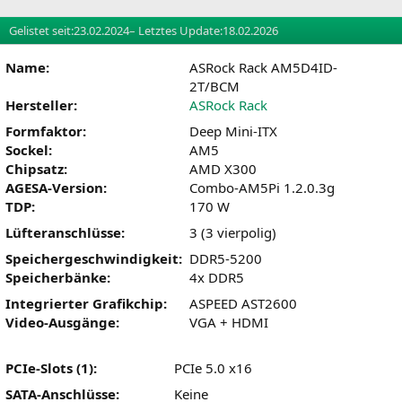
Gelistet seit:
23.02.2024
– Letztes Update:
18.02.2026
Name:
ASRock Rack AM5D4ID-
2T/BCM
Hersteller:
ASRock Rack
Formfaktor:
Deep Mini-ITX
Sockel:
AM5
Chipsatz:
AMD X300
AGESA-Version:
Combo-AM5Pi 1.2.0.3g
TDP:
170 W
Lüfteranschlüsse:
3 (3 vierpolig)
Speichergeschwindigkeit:
DDR5-5200
Speicherbänke:
4x DDR5
Integrierter Grafikchip:
ASPEED AST2600
Video-Ausgänge:
VGA + HDMI
PCIe-Slots (1):
PCIe 5.0 x16
SATA-Anschlüsse:
Keine