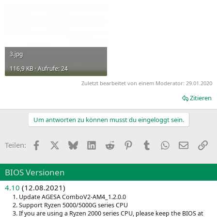
3.jpg
116,9 KB · Aufrufe: 24
Zuletzt bearbeitet von einem Moderator:
29.01.2020
Zitieren
Um antworten zu können musst du eingeloggt sein.
Facebook
X
Bluesky
LinkedIn
Reddit
Pinterest
Tumblr
WhatsApp
E-Mail
Li
Teilen:
BIOS Versionen
4.10
(12.08.2021)
1. Update AGESA ComboV2-AM4_1.2.0.0
2. Support Ryzen 5000/5000G series CPU
3. If you are using a Ryzen 2000 series CPU, please keep the BIOS at