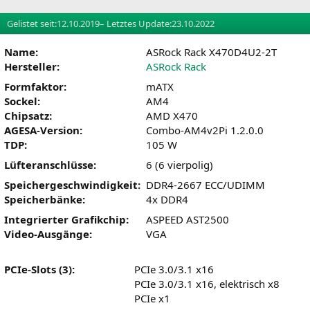
Gelistet seit:
12.10.2019
– Letztes Update:
23.10.2022
Name:
ASRock Rack X470D4U2-2T
Hersteller:
ASRock Rack
Formfaktor:
mATX
Sockel:
AM4
Chipsatz:
AMD X470
AGESA-Version:
Combo-AM4v2Pi 1.2.0.0
TDP:
105 W
Lüfteranschlüsse:
6 (6 vierpolig)
Speichergeschwindigkeit:
DDR4-2667 ECC/UDIMM
Speicherbänke:
4x DDR4
Integrierter Grafikchip:
ASPEED AST2500
Video-Ausgänge:
VGA
PCIe-Slots (3):
PCIe 3.0/3.1 x16
PCIe 3.0/3.1 x16, elektrisch x8
PCIe x1