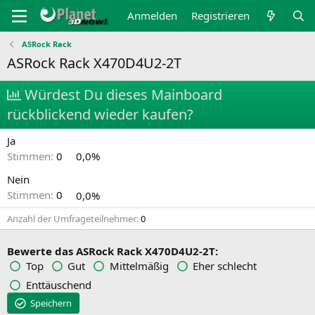
Anmelden
Registrieren
ASRock Rack
ASRock Rack X470D4U2-2T
Würdest Du dieses Mainboard
rückblickend wieder kaufen?
Ja
Stimmen:
0
0,0%
Nein
Stimmen:
0
0,0%
Anzahl der Umfrageteilnehmer
0
Bewerte das ASRock Rack X470D4U2-2T:
Top
Gut
Mittelmäßig
Eher schlecht
Enttäuschend
Speichern