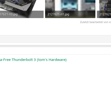
27621-n3.jpg
2127621-n1.jpg
2127621
4 KB · Aufrufe: 13
27,8 KB · Aufrufe: 22
109,8 KB
Zuletzt bearbeitet von
a-Free Thunderbolt 3 (tom's Hardware)