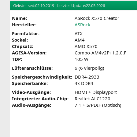
Gelistet seit:
02.10.2019
– Letztes Update:
22.05.2026
Name:
ASRock X570 Creator
Hersteller:
ASRock
Formfaktor:
ATX
Sockel:
AM4
Chipsatz:
AMD X570
AGESA-Version:
Combo-AM4v2Pi 1.2.0.F
TDP:
105 W
Lüfteranschlüsse:
6 (6 vierpolig)
Speichergeschwindigkeit:
DDR4-2933
Speicherbänke:
4x DDR4
Video-Ausgänge:
HDMI + Displayport
Integrierter Audio-Chip:
Realtek ALC1220
Audio-Ausgänge:
7.1 + S/PDIF (Optisch)