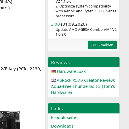
Gbit/s)
V2 1.1.0.0
2. Optimize system compatibility
it/s)
with Renoir and Ryzen™ 5000 Series
processors
3.00
(01.09.2020)
Update AMD AGESA Combo-AM4 V2
1.0.8.0
BIOS melden
Reviews
2/E-Key (PCIe, 2230,
HardwareLuxx
ASRock X570 Creator Review:
Aqua-Free Thunderbolt 3 (Tom's
Hardware)
Links
Produktseite
Downloads