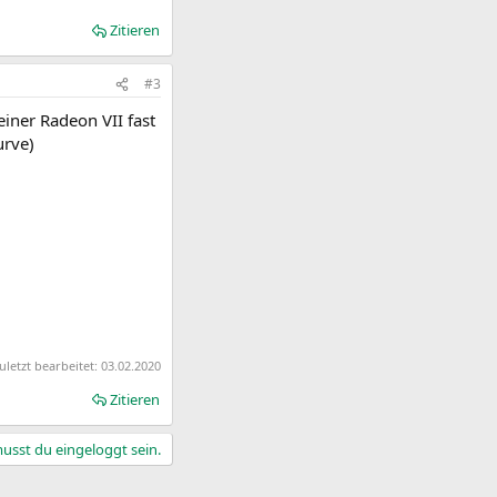
Zitieren
#3
einer Radeon VII fast
urve)
uletzt bearbeitet:
03.02.2020
Zitieren
sst du eingeloggt sein.