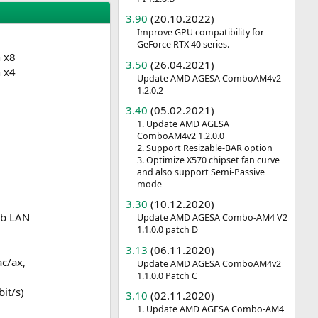
3.90
(20.10.2022)
Improve GPU compatibility for
GeForce RTX 40 series.
h x8
3.50
(26.04.2021)
h x4
Update AMD AGESA ComboAM4v2
1.2.0.2
3.40
(05.02.2021)
1. Update AMD AGESA
ComboAM4v2 1.2.0.0
2. Support Resizable-BAR option
3. Optimize X570 chipset fan curve
and also support Semi-Passive
mode
3.30
(10.12.2020)
Gb LAN
Update AMD AGESA Combo-AM4 V2
1.1.0.0 patch D
3.13
(06.11.2020)
c/ax,
Update AMD AGESA ComboAM4v2
1.1.0.0 Patch C
it/s)
3.10
(02.11.2020)
1. Update AMD AGESA Combo-AM4