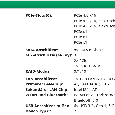
PCIe-Slots (6):
PCIe 4.0 x16
PCIe 4.0 x16, elektrisc
PCIe 4.0 x16, elektrisc
PCIe x1
PCIe x1
PCIe x1
SATA-Anschlüsse:
8x SATA 6 Gbit/s
M.2-Anschlüsse (M-Key):
3
2x PCIe
1x PCIe + SATA
RAID-Modus:
0/1/10
LAN-Anschlüsse:
1x 1Gb LAN & 1 x 10 
Primärer LAN-Chip:
AQUANTIA AQC107
Sekundärer LAN-Chip:
Intel I211-AT
WLAN und Bluetooth:
WLAN 802.11a/b/g/n/a
Bluetooth 5.0
USB-Anschlüsse außen:
6x USB 3.2 (Gen 1, 5 Gb
Davon Typ C:
2