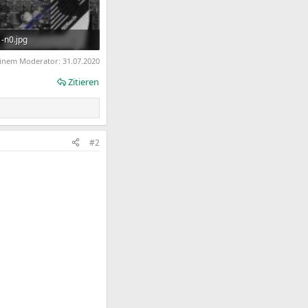
-n0.jpg
 · Aufrufe: 181
 einem Moderator:
31.07.2020
Zitieren
#2