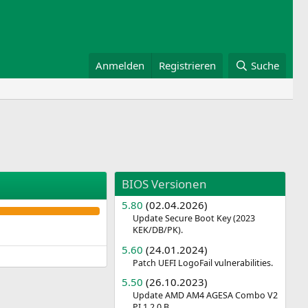
Anmelden
Registrieren
Suche
BIOS Versionen
5.80
(02.04.2026)
Update Secure Boot Key (2023
KEK/DB/PK).
5.60
(24.01.2024)
Patch UEFI LogoFail vulnerabilities.
5.50
(26.10.2023)
Update AMD AM4 AGESA Combo V2
PI 1.2.0.B