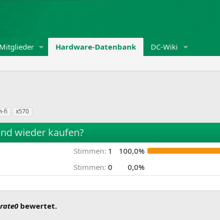
Mitglieder
Hardware-Datenbank
DC-Wiki
i-fi
x570
nd wieder kaufen?
Stimmen:
1
100,0%
Stimmen:
0
0,0%
rate0
bewertet.