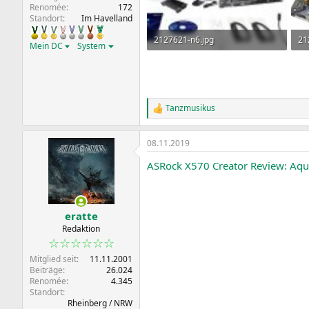
Renomée
172
Standort
Im Havelland
2127621-n6.jpg
21
Mein DC
System
51,2 KB · Aufrufe: 22
86,
Tanzmusikus
R
e
a
08.11.2019
k
t
ASRock X570 Creator Review: Aqu
i
o
n
e
n
eratte
:
Redaktion
☆☆☆☆☆☆
Mitglied seit
11.11.2001
Beiträge
26.024
Renomée
4.345
Standort
Rheinberg / NRW