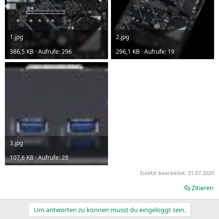
1.jpg
2.jpg
386,5 KB · Aufrufe: 296
296,1 KB · Aufrufe: 19
3.jpg
107,6 KB · Aufrufe: 28
Zuletzt bearbeitet:
31.07.2020
Zitieren
Um antworten zu können musst du eingeloggt sein.