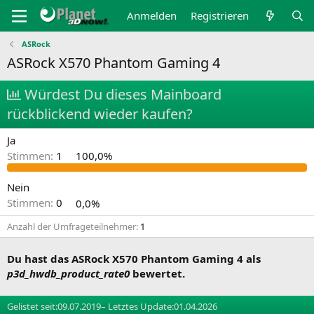
Anmelden
Registrieren
ASRock
ASRock X570 Phantom Gaming 4
Würdest Du dieses Mainboard
rückblickend wieder kaufen?
Ja
Stimmen:
1
100,0%
Nein
Stimmen:
0
0,0%
Anzahl der Umfrageteilnehmer
1
Du hast das ASRock X570 Phantom Gaming 4 als
p3d_hwdb_product_rate0
bewertet.
Gelistet seit:
09.07.2019
– Letztes Update:
01.04.2026