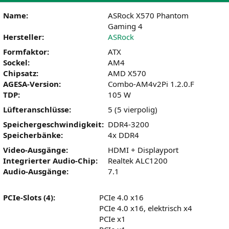
Name:
ASRock X570 Phantom
Gaming 4
Hersteller:
ASRock
Formfaktor:
ATX
Sockel:
AM4
Chipsatz:
AMD X570
AGESA-Version:
Combo-AM4v2Pi 1.2.0.F
TDP:
105 W
Lüfteranschlüsse:
5 (5 vierpolig)
Speichergeschwindigkeit:
DDR4-3200
Speicherbänke:
4x DDR4
Video-Ausgänge:
HDMI + Displayport
Integrierter Audio-Chip:
Realtek ALC1200
Audio-Ausgänge:
7.1
PCIe-Slots (4):
PCIe 4.0 x16
PCIe 4.0 x16, elektrisch x4
PCIe x1