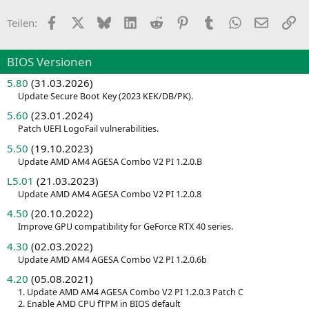
Facebook
X
Bluesky
LinkedIn
Reddit
Pinterest
Tumblr
WhatsApp
E-Mail
Li
Teilen:
BIOS Versionen
5.80
(31.03.2026)
Update Secure Boot Key (2023 KEK/DB/PK).
5.60
(23.01.2024)
Patch UEFI LogoFail vulnerabilities.
5.50
(19.10.2023)
Update AMD AM4 AGESA Combo V2 PI 1.2.0.B
L5.01
(21.03.2023)
Update AMD AM4 AGESA Combo V2 PI 1.2.0.8
4.50
(20.10.2022)
Improve GPU compatibility for GeForce RTX 40 series.
4.30
(02.03.2022)
Update AMD AM4 AGESA Combo V2 PI 1.2.0.6b
4.20
(05.08.2021)
1. Update AMD AM4 AGESA Combo V2 PI 1.2.0.3 Patch C
2. Enable AMD CPU fTPM in BIOS default