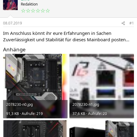
Redaktion
☆☆☆☆☆☆
08.07.2019
#1
Im Anschluss könnt ihr eure Erfahrungen in Sachen
Zuverlässigkeit und Stabilität für dieses Mainboard posten...
Anhänge
2078230-n0.jpg
2078230-n1.jpg
91,3 KB · Aufrufe: 219
37,6 KB · Aufrufe: 20