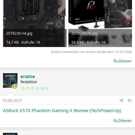
2078230-n4.jpg
2078230-n6.jpg
74,7 KB · Aufrufe: 19
54,9 KB · Aufrufe: 19
Zuletzt bearbeitet von einem Moderator:
31.07.2020
Zitieren
eratte
Redaktion
☆☆☆☆☆☆
03.09.2019
#2
ASRock X570 Phantom Gaming X Review (TechPowerUp)
Zitieren