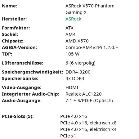
Name:
ASRock X570 Phantom
Gaming X
Hersteller:
ASRock
Formfaktor:
ATX
Sockel:
AM4
Chipsatz:
AMD X570
AGESA-Version:
Combo-AM4v2Pi 1.2.0.F
TDP:
105 W
Lüfteranschlüsse:
6 (6 vierpolig)
Speichergeschwindigkeit:
DDR4-3200
Speicherbänke:
4x DDR4
Video-Ausgänge:
HDMI
Integrierter Audio-Chip:
Realtek ALC1220
Audio-Ausgänge:
7.1 + S/PDIF (Optisch)
PCIe-Slots (5):
PCIe 4.0 x16
PCIe 4.0 x16, elektrisch x8
PCIe 4.0 x16, elektrisch x4
PCIe x1