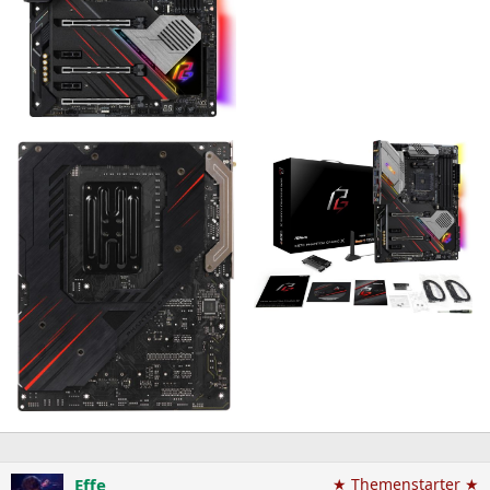
Effe
★ Themenstarter ★