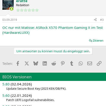
eratte
Redaktion
☆☆☆☆☆☆
03.09.2019
#3
OC nur mit Matisse: ASRock X570 Phantom Gaming X im Test
(HardwareLUXX)
Zitieren
Um antworten zu können musst du eingeloggt sein.
Facebook
X
Bluesky
LinkedIn
Reddit
Pinterest
Tumblr
WhatsApp
E-Mail
Li
Teilen:
BIOS Versionen
5.80
(02.04.2026)
Update Secure Boot Key (2023 KEK/DB/PK).
5.60
(22.01.2024)
Patch UEFI LogoFail vulnerabilities.