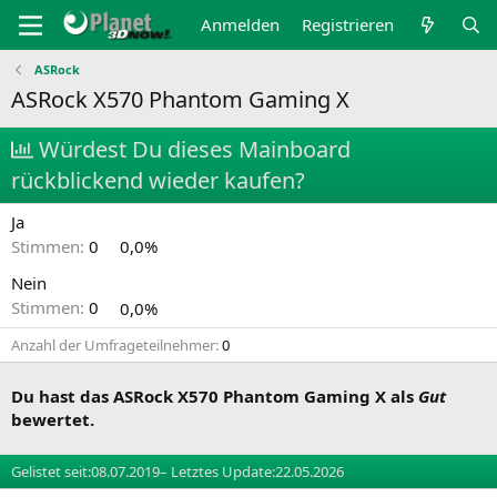
Anmelden
Registrieren
ASRock
ASRock X570 Phantom Gaming X
Würdest Du dieses Mainboard
rückblickend wieder kaufen?
Ja
Stimmen:
0
0,0%
Nein
Stimmen:
0
0,0%
Anzahl der Umfrageteilnehmer
0
Du hast das ASRock X570 Phantom Gaming X als
Gut
bewertet.
Gelistet seit:
08.07.2019
– Letztes Update:
22.05.2026