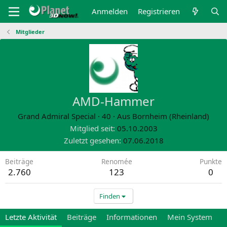
Anmelden
Registrieren
Mitglieder
AMD-Hammer
Grand Admiral Special
·
40
·
Aus
Bornheim (Rheinland)
Mitglied seit
05.10.2003
Zuletzt gesehen
07.06.2018
Beiträge
Renomée
Punkte
2.760
123
0
Finden
Letzte Aktivität
Beiträge
Informationen
Mein System