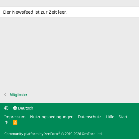
Der Newsfeed ist zur Zeit leer.
Mitglieder
Deutsch
Impressum
Nutzungsbedingungen
Datenschutz
Hilfe
Start
R
S
S
®
Community platform by XenForo
© 2010-2026 XenForo Ltd.