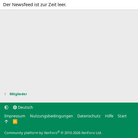
Der Newsfeed ist zur Zeit leer.
Mitglieder
Deutsch
Impressum
Nutzungsbedingungen
Datenschutz
Hilfe
Start
R
S
S
®
Community platform by XenForo
© 2010-2026 XenForo Ltd.