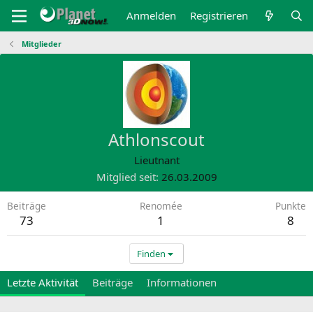
Anmelden
Registrieren
Mitglieder
Athlonscout
Lieutnant
Mitglied seit
26.03.2009
Beiträge
Renomée
Punkte
73
1
8
Finden
Letzte Aktivität
Beiträge
Informationen