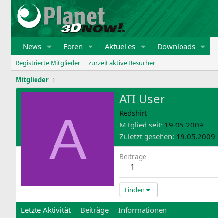
News
Foren
Aktuelles
Downloads
Registrierte Mitglieder
Zurzeit aktive Besucher
Mitglieder
ATI User
A
Redshirt
Mitglied seit
19.05.2009
Zuletzt gesehen
19.05.2009
Beiträge
1
Finden
Letzte Aktivität
Beiträge
Informationen