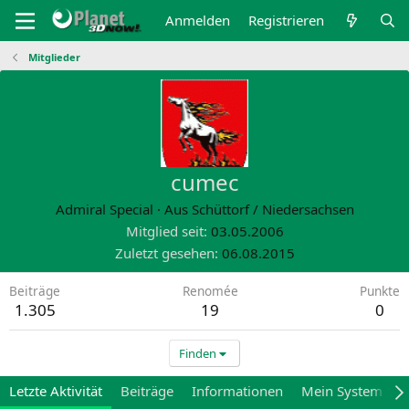
Anmelden
Registrieren
Mitglieder
cumec
Admiral Special
·
Aus
Schüttorf / Niedersachsen
Mitglied seit
03.05.2006
Zuletzt gesehen
06.08.2015
Beiträge
Renomée
Punkte
1.305
19
0
Finden
Letzte Aktivität
Beiträge
Informationen
Mein System
M