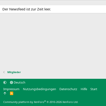
Der Newsfeed ist zur Zeit leer.
Mitglieder
Deutsch
Impressum
Nutzungsbedingungen
Datenschutz
Hilfe
Start
R
S
S
®
Community platform by XenForo
© 2010-2026 XenForo Ltd.