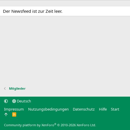
Der Newsfeed ist zur Zeit leer.
Mitglieder
Deutsch
Impressum
Nutzungsbedingungen
Datenschutz
Hilfe
Start
R
S
S
®
Community platform by XenForo
© 2010-2026 XenForo Ltd.