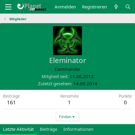
Anmelden
Registrieren
Mitglieder
Eleminator
Commander
Mitglied seit
11.06.2012
Zuletzt gesehen
14.09.2014
Beiträge
Renomée
Punkte
161
1
0
Finden
Letzte Aktivität
Beiträge
Informationen