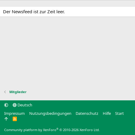
Der Newsfeed ist zur Zeit leer.
Mitglieder
Deutsch
Impressum
Nutzungsbedingungen
Datenschutz
Hilfe
Start
R
S
S
®
Community platform by XenForo
© 2010-2026 XenForo Ltd.