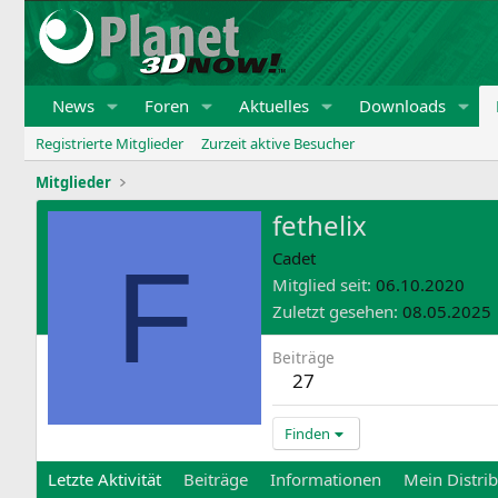
News
Foren
Aktuelles
Downloads
Registrierte Mitglieder
Zurzeit aktive Besucher
Mitglieder
fethelix
F
Cadet
Mitglied seit
06.10.2020
Zuletzt gesehen
08.05.2025
Beiträge
27
Finden
Letzte Aktivität
Beiträge
Informationen
Mein Distri