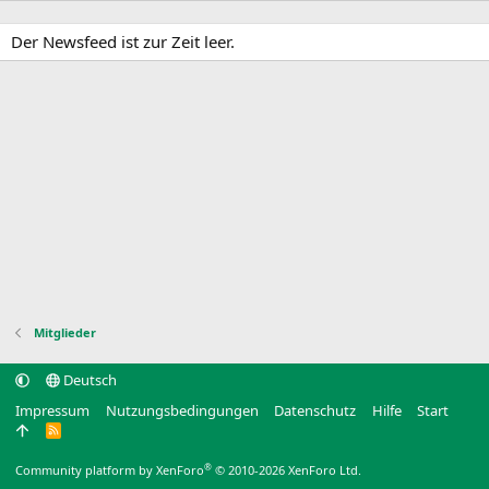
Der Newsfeed ist zur Zeit leer.
Mitglieder
Deutsch
Impressum
Nutzungsbedingungen
Datenschutz
Hilfe
Start
R
S
S
®
Community platform by XenForo
© 2010-2026 XenForo Ltd.