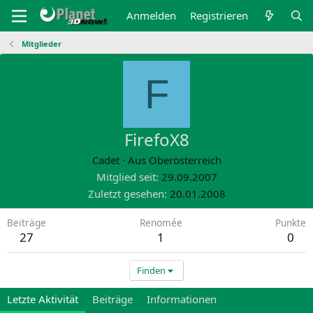
Anmelden
Registrieren
Mitglieder
F
FirefoX8
Cadet
·
Aus
Oberösterreich
Mitglied seit
29.09.2007
Zuletzt gesehen
20.01.2008
Beiträge
Renomée
Punkte
27
1
0
Finden
Letzte Aktivität
Beiträge
Informationen