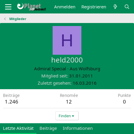
Anmelden
Registrieren
Mitglieder
H
held2000
Admiral Special
·
Aus
Wolfsburg
Mitglied seit
31.01.2011
Zuletzt gesehen
16.03.2016
Beiträge
Renomée
Punkte
1.246
12
0
Finden
Letzte Aktivität
Beiträge
Informationen