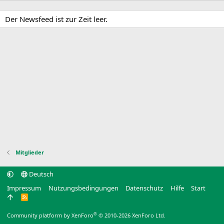
Der Newsfeed ist zur Zeit leer.
Mitglieder
Deutsch
Impressum
Nutzungsbedingungen
Datenschutz
Hilfe
Start
R
S
S
®
Community platform by XenForo
© 2010-2026 XenForo Ltd.