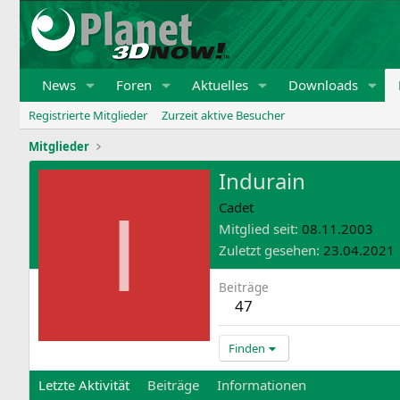
News
Foren
Aktuelles
Downloads
Registrierte Mitglieder
Zurzeit aktive Besucher
Mitglieder
Indurain
I
Cadet
Mitglied seit
08.11.2003
Zuletzt gesehen
23.04.2021
Beiträge
47
Finden
Letzte Aktivität
Beiträge
Informationen