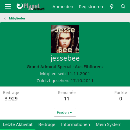
Anmelden
Registrieren
Mitglieder
jessebee
Grand Admiral Special
·
Aus
Elbflorenz
Mitglied seit
11.11.2001
Zuletzt gesehen
17.10.2011
Beiträge
Renomée
Punkte
3.929
11
0
Finden
Letzte Aktivität
Beiträge
Informationen
Mein System