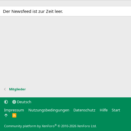
Der Newsfeed ist zur Zeit leer.
Mitglieder
Deutsch
Impressum
Nutzungsbedingungen
Datenschutz
Hilfe
Start
R
S
S
®
Community platform by XenForo
© 2010-2026 XenForo Ltd.