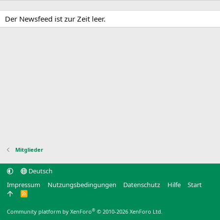
Der Newsfeed ist zur Zeit leer.
Mitglieder
Deutsch
Impressum
Nutzungsbedingungen
Datenschutz
Hilfe
Start
R
S
S
®
Community platform by XenForo
© 2010-2026 XenForo Ltd.