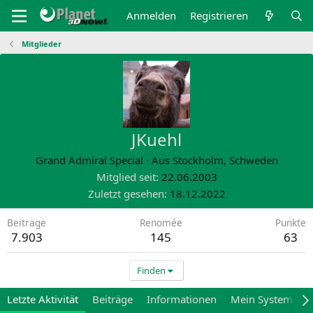
Anmelden
Registrieren
Mitglieder
JKuehl
Grand Admiral Special
·
Aus
Stockholm, Schweden
Mitglied seit
22.06.2003
Zuletzt gesehen
18.12.2022
Beiträge
Renomée
Punkte
7.903
145
63
Finden
Letzte Aktivität
Beiträge
Informationen
Mein System
M