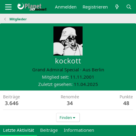
Anmelden
Registrieren
Mitglieder
kockott
Grand Admiral Special
·
Aus
Berlin
Mitglied seit
11.11.2001
Zuletzt gesehen
11.04.2025
Beiträge
Renomée
Punkte
3.646
34
48
Finden
Letzte Aktivität
Beiträge
Informationen