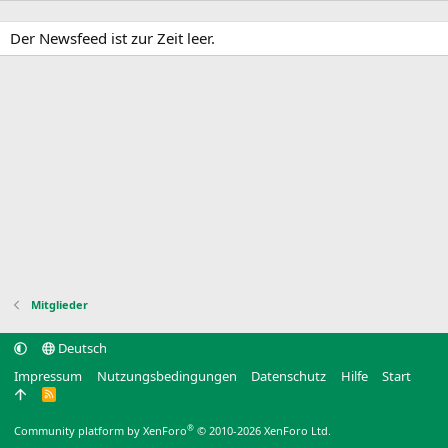
Der Newsfeed ist zur Zeit leer.
Mitglieder
Deutsch
Impressum
Nutzungsbedingungen
Datenschutz
Hilfe
Start
R
S
S
®
Community platform by XenForo
© 2010-2026 XenForo Ltd.