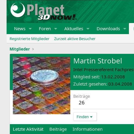
News
Foren
Aktuelles
Downloads
Registrierte Mitglieder
Zurzeit aktive Besucher
Mitglieder
Martin Strobel
Intel Pressereferent Fachpres
Mitglied seit
13.02.2008
Zuletzt gesehen
03.04.2008
Beiträge
26
Finden
Letzte Aktivität
Beiträge
Informationen