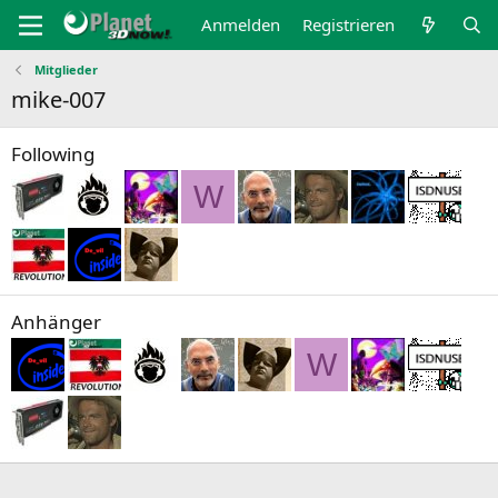
Anmelden
Registrieren
Mitglieder
mike-007
Following
W
Anhänger
W