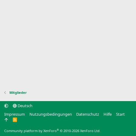
Mitglieder
Deutsch
Impressum
Nutzungsbedingungen
Datenschutz
Hilfe
Start
R
S
S
®
Community platform by XenForo
© 2010-2026 XenForo Ltd.