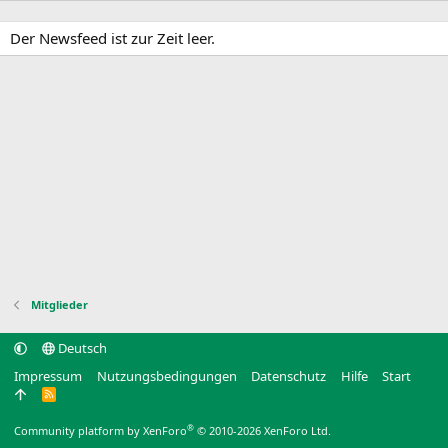
Der Newsfeed ist zur Zeit leer.
Mitglieder
Deutsch
Impressum
Nutzungsbedingungen
Datenschutz
Hilfe
Start
R
S
S
®
Community platform by XenForo
© 2010-2026 XenForo Ltd.