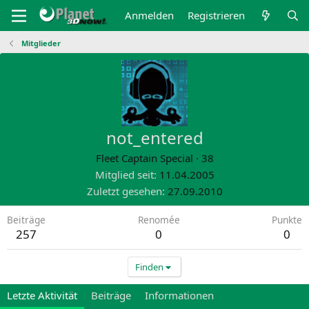
Anmelden
Registrieren
Mitglieder
not_entered
Fleet Captain Special
·
38
Mitglied seit
11.04.2005
Zuletzt gesehen
27.09.2010
Beiträge
Renomée
Punkte
257
0
0
Finden
Letzte Aktivität
Beiträge
Informationen