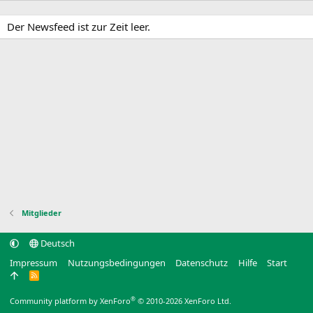
Der Newsfeed ist zur Zeit leer.
Mitglieder
Deutsch
Impressum
Nutzungsbedingungen
Datenschutz
Hilfe
Start
R
S
S
®
Community platform by XenForo
© 2010-2026 XenForo Ltd.