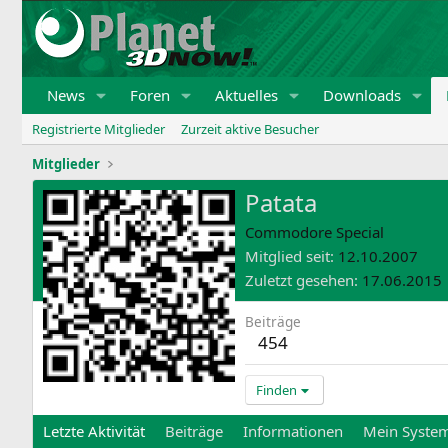
News
Foren
Aktuelles
Downloads
Registrierte Mitglieder
Zurzeit aktive Besucher
Mitglieder
Patata
Commodore Special
Mitglied seit
12.10.2007
Zuletzt gesehen
17.06.2015
Beiträge
454
Finden
Letzte Aktivität
Beiträge
Informationen
Mein Syste