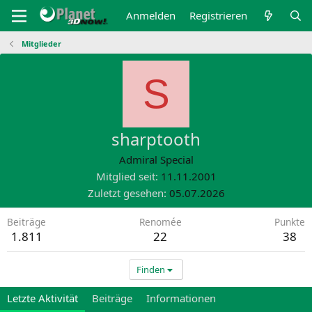
Anmelden
Registrieren
Mitglieder
S
sharptooth
Admiral Special
Mitglied seit
11.11.2001
Zuletzt gesehen
05.07.2026
Beiträge
Renomée
Punkte
1.811
22
38
Finden
Letzte Aktivität
Beiträge
Informationen