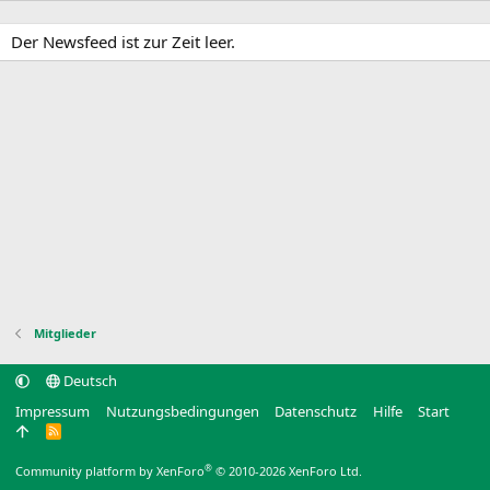
Der Newsfeed ist zur Zeit leer.
Mitglieder
Deutsch
Impressum
Nutzungsbedingungen
Datenschutz
Hilfe
Start
R
S
S
®
Community platform by XenForo
© 2010-2026 XenForo Ltd.