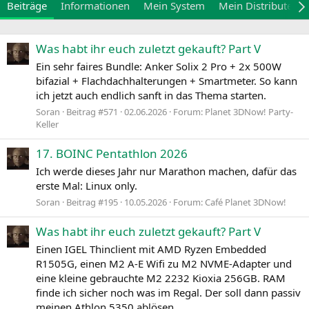
Beiträge
Informationen
Mein System
Mein Distributed 
Was habt ihr euch zuletzt gekauft? Part V
Ein sehr faires Bundle: Anker Solix 2 Pro + 2x 500W
bifazial + Flachdachhalterungen + Smartmeter. So kann
ich jetzt auch endlich sanft in das Thema starten.
Soran
Beitrag #571
02.06.2026
Forum:
Planet 3DNow! Party-
Keller
17. BOINC Pentathlon 2026
Ich werde dieses Jahr nur Marathon machen, dafür das
erste Mal: Linux only.
Soran
Beitrag #195
10.05.2026
Forum:
Café Planet 3DNow!
Was habt ihr euch zuletzt gekauft? Part V
Einen IGEL Thinclient mit AMD Ryzen Embedded
R1505G, einen M2 A-E Wifi zu M2 NVME-Adapter und
eine kleine gebrauchte M2 2232 Kioxia 256GB. RAM
finde ich sicher noch was im Regal. Der soll dann passiv
meinen Athlon 5350 ablösen.