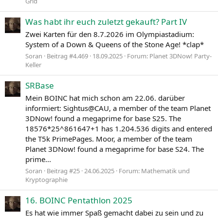
Grid
Was habt ihr euch zuletzt gekauft? Part IV
Zwei Karten für den 8.7.2026 im Olympiastadium:
System of a Down & Queens of the Stone Age! *clap*
Soran
Beitrag #4.469
18.09.2025
Forum:
Planet 3DNow! Party-
Keller
SRBase
Mein BOINC hat mich schon am 22.06. darüber
informiert: Sightus@CAU, a member of the team Planet
3DNow! found a megaprime for base S25. The
18576*25^861647+1 has 1.204.536 digits and entered
the T5k PrimePages. Moor, a member of the team
Planet 3DNow! found a megaprime for base S24. The
prime...
Soran
Beitrag #25
24.06.2025
Forum:
Mathematik und
Kryptographie
16. BOINC Pentathlon 2025
Es hat wie immer Spaß gemacht dabei zu sein und zu