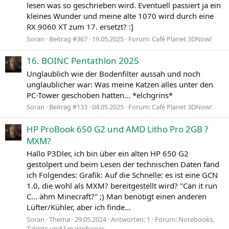
lesen was so geschrieben wird. Eventuell passiert ja ein
kleines Wunder und meine alte 1070 wird durch eine
RX 9060 XT zum 17. ersetzt? :]
Soran
Beitrag #367
19.05.2025
Forum:
Café Planet 3DNow!
16. BOINC Pentathlon 2025
Unglaublich wie der Bodenfilter aussah und noch
unglaublicher war: Was meine Katzen alles unter den
PC-Tower geschoben hatten... *elchgrins*
Soran
Beitrag #133
04.05.2025
Forum:
Café Planet 3DNow!
HP ProBook 650 G2 und AMD Litho Pro 2GB ?
MXM?
Hallo P3Dler, ich bin über ein alten HP 650 G2
gestolpert und beim Lesen der technischen Daten fand
ich Folgendes: Grafik: Auf die Schnelle: es ist eine GCN
1.0, die wohl als MXM? bereitgestellt wird? "Can it run
C... ähm Minecraft?" ;) Man benötigt einen anderen
Lüfter/Kühler, aber ich finde...
Soran
Thema
29.05.2024
Antworten: 1
Forum:
Notebooks,
Tablets und Smartphones