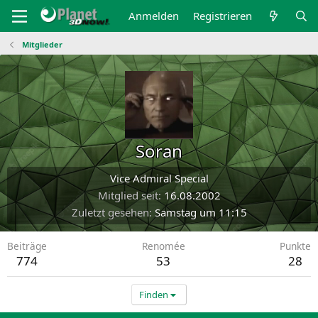
Anmelden
Registrieren
Mitglieder
Soran
Vice Admiral Special
Mitglied seit
16.08.2002
Zuletzt gesehen
Samstag um 11:15
Beiträge
Renomée
Punkte
774
53
28
Finden