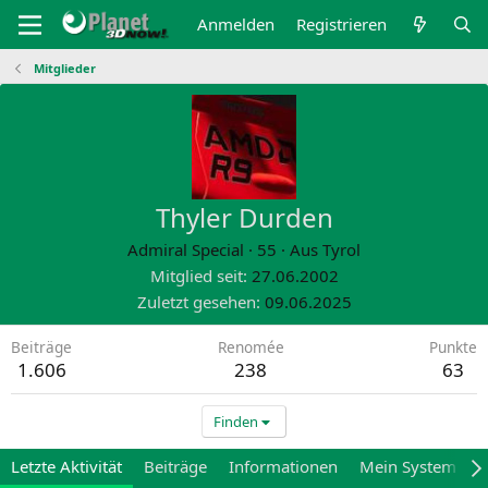
Anmelden
Registrieren
Mitglieder
Thyler Durden
Admiral Special
·
55
·
Aus
Tyrol
Mitglied seit
27.06.2002
Zuletzt gesehen
09.06.2025
Beiträge
Renomée
Punkte
1.606
238
63
Finden
Letzte Aktivität
Beiträge
Informationen
Mein System
M