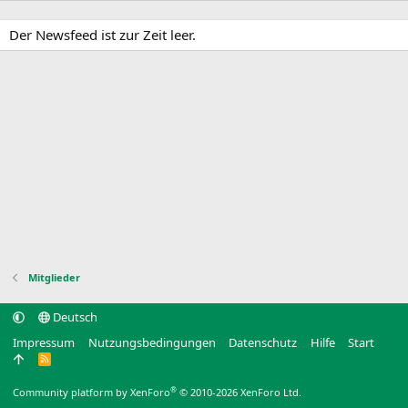
Der Newsfeed ist zur Zeit leer.
Mitglieder
Deutsch
Impressum
Nutzungsbedingungen
Datenschutz
Hilfe
Start
R
S
S
®
Community platform by XenForo
© 2010-2026 XenForo Ltd.