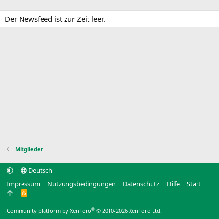
Der Newsfeed ist zur Zeit leer.
Mitglieder
Deutsch
Impressum
Nutzungsbedingungen
Datenschutz
Hilfe
Start
R
S
S
®
Community platform by XenForo
© 2010-2026 XenForo Ltd.