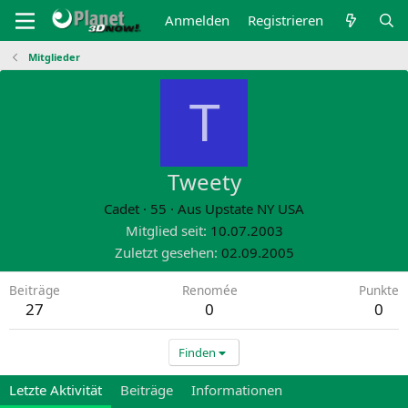
Anmelden
Registrieren
Mitglieder
T
Tweety
Cadet
·
55
·
Aus
Upstate NY USA
Mitglied seit
10.07.2003
Zuletzt gesehen
02.09.2005
Beiträge
Renomée
Punkte
27
0
0
Finden
Letzte Aktivität
Beiträge
Informationen