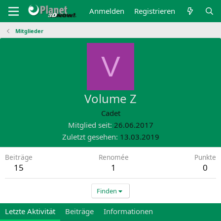
Anmelden
Registrieren
Mitglieder
V
Volume Z
Cadet
Mitglied seit
26.06.2017
Zuletzt gesehen
13.03.2019
Beiträge
Renomée
Punkte
15
1
0
Finden
Letzte Aktivität
Beiträge
Informationen