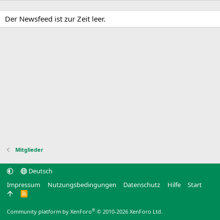
Der Newsfeed ist zur Zeit leer.
Mitglieder
Deutsch
Impressum
Nutzungsbedingungen
Datenschutz
Hilfe
Start
R
S
S
®
Community platform by XenForo
© 2010-2026 XenForo Ltd.