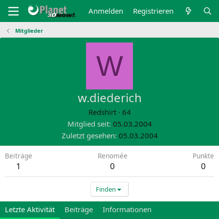
Anmelden
Registrieren
Mitglieder
W
w.diederich
Redshirt
·
64
Mitglied seit
05.03.2004
Zuletzt gesehen
05.03.2004
Beiträge
Renomée
Punkte
1
0
0
Finden
Letzte Aktivität
Beiträge
Informationen