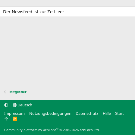
Der Newsfeed ist zur Zeit leer.
Mitglieder
Deutsch
Impressum
Nutzungsbedingungen
Datenschutz
Hilfe
Start
R
S
S
®
Community platform by XenForo
© 2010-2026 XenForo Ltd.