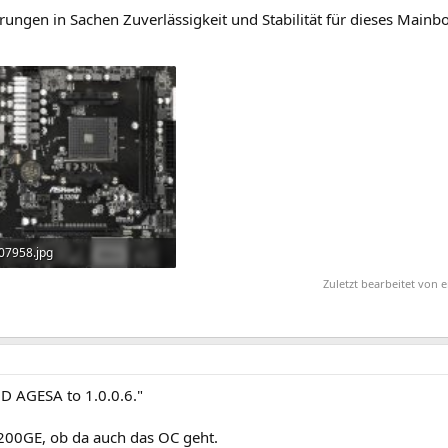
rungen in Sachen Zuverlässigkeit und Stabilität für dieses Mainbo
07958.jpg
8,8 KB · Aufrufe: 609
Zuletzt bearbeitet von
D AGESA to 1.0.0.6."
200GE, ob da auch das OC geht.