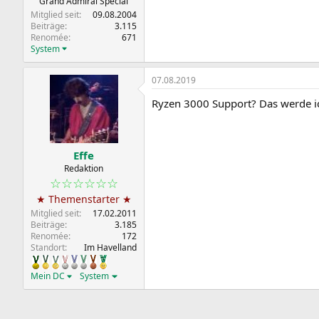
Grand Admiral Special
Mitglied seit
09.08.2004
Beiträge
3.115
Renomée
671
System
07.08.2019
Ryzen 3000 Support? Das werde i
Effe
Redaktion
☆☆☆☆☆☆
★ Themenstarter ★
Mitglied seit
17.02.2011
Beiträge
3.185
Renomée
172
Standort
Im Havelland
Mein DC
System