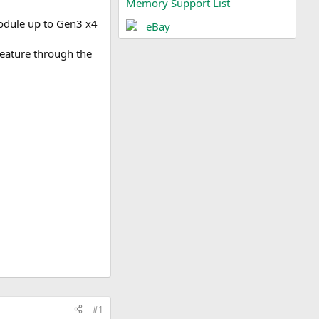
Memory Support List
odule up to Gen3 x4
eBay
feature through the
#1