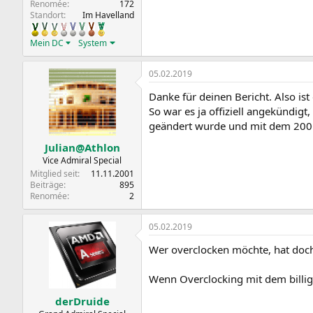
Renomée
172
Standort
Im Havelland
Mein DC
System
05.02.2019
Danke für deinen Bericht. Also is
So war es ja offiziell angekündigt
geändert wurde und mit dem 200G
Julian@Athlon
Vice Admiral Special
Mitglied seit
11.11.2001
Beiträge
895
Renomée
2
05.02.2019
Wer overclocken möchte, hat doc
Wenn Overclocking mit dem billigs
derDruide