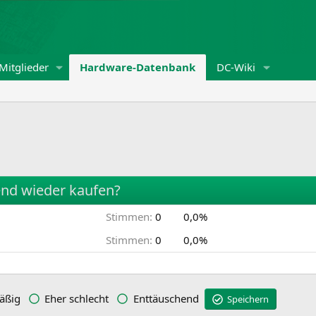
Mitglieder
Hardware-Datenbank
DC-Wiki
nd wieder kaufen?
Stimmen:
0
0,0%
Stimmen:
0
0,0%
äßig
Eher schlecht
Enttäuschend
Speichern