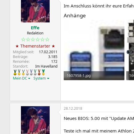
Im Anschluss könnt ihr eure Erfah
Anhänge
Effe
Redaktion
☆☆☆☆☆☆
★ Themenstarter ★
Mitglied seit
17.02.2011
Beiträge
3.185
Renomée
172
Standort
Im Havelland
1607958-1.jpg
16
Mein DC
System
27,8 KB · Aufrufe: 59
15
28.12.2018
Neues BIOS: 5.00 mit "Update AM
Teste ich mal mit meinem Athlon 