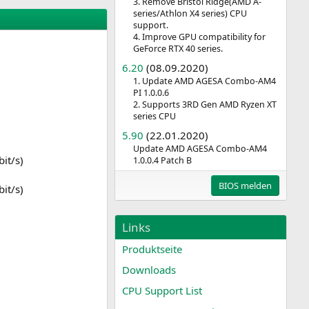
3. Remove Bristol Ridge(AMD A-
series/Athlon X4 series) CPU
support.
4. Improve GPU compatibility for
GeForce RTX 40 series.
6.20
(08.09.2020)
1. Update AMD AGESA Combo-AM4
PI 1.0.0.6
2. Supports 3RD Gen AMD Ryzen XT
series CPU
5.90
(22.01.2020)
Update AMD AGESA Combo-AM4
it/s)
1.0.0.4 Patch B
BIOS melden
it/s)
Links
Produktseite
Downloads
CPU Support List