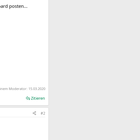
ard posten...
 einem Moderator:
15.03.2020
Zitieren
#2