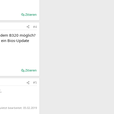
Zitieren
#4
mit dem B320 möglich?
h ein Bios-Update
Zitieren
#5
.
uletzt bearbeitet:
05.02.2019