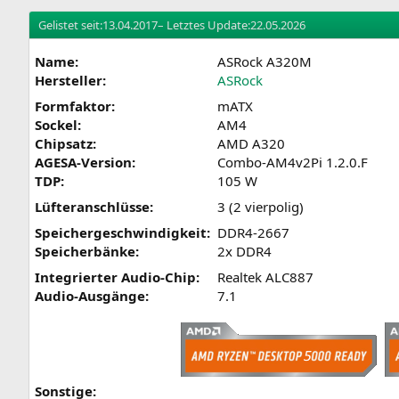
Gelistet seit:
13.04.2017
– Letztes Update:
22.05.2026
Name:
ASRock A320M
Hersteller:
ASRock
Formfaktor:
mATX
Sockel:
AM4
Chipsatz:
AMD A320
AGESA-Version:
Combo-AM4v2Pi 1.2.0.F
TDP:
105 W
Lüfteranschlüsse:
3 (2 vierpolig)
Speichergeschwindigkeit:
DDR4-2667
Speicherbänke:
2x DDR4
Integrierter Audio-Chip:
Realtek ALC887
Audio-Ausgänge:
7.1
Sonstige: