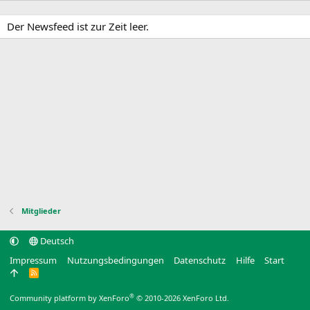
Der Newsfeed ist zur Zeit leer.
Mitglieder
Deutsch
Impressum
Nutzungsbedingungen
Datenschutz
Hilfe
Start
R
S
S
®
Community platform by XenForo
© 2010-2026 XenForo Ltd.