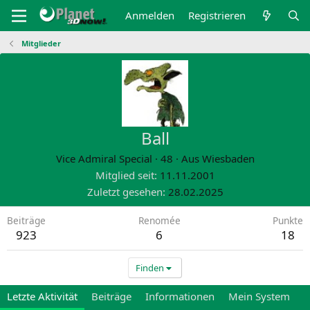
Anmelden
Registrieren
Mitglieder
Ball
Vice Admiral Special
·
48
·
Aus
Wiesbaden
Mitglied seit
11.11.2001
Zuletzt gesehen
28.02.2025
Beiträge
Renomée
Punkte
923
6
18
Finden
Letzte Aktivität
Beiträge
Informationen
Mein System