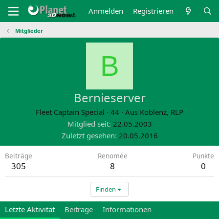
Anmelden
Registrieren
Mitglieder
B
Bernieserver
Fleet Captain Special
·
44
·
Aus
Koblenz, RLP
Mitglied seit
22.05.2003
Zuletzt gesehen
20.05.2016
Beiträge
Renomée
Punkte
305
8
0
Finden
Letzte Aktivität
Beiträge
Informationen