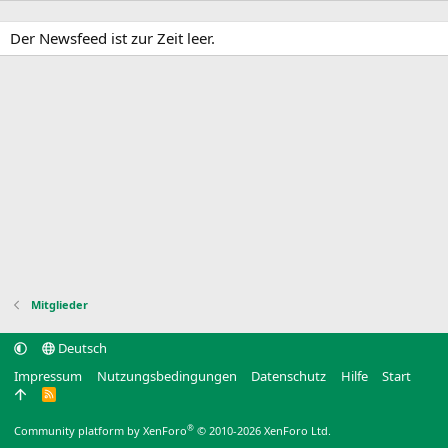
Der Newsfeed ist zur Zeit leer.
Mitglieder
Deutsch
Impressum
Nutzungsbedingungen
Datenschutz
Hilfe
Start
R
S
S
®
Community platform by XenForo
© 2010-2026 XenForo Ltd.