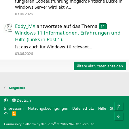
fungieren Codeausführung möglich: kritische Lücke in
Windows Server wird aktiv...
03.06.2026
Eddy_MX
antwortete auf das Thema
11
Windows 11 Informationen, Erfahrungen und
Hilfe (Links in Post 1)
.
Ist das auch für Windows 10 relevant...
03.06.2026
Ältere Aktivitäten anzeigen
Mitglieder
Deutsch
Obe
Impressum
Nutzungsbedingungen
Datenschutz
Hilfe
Start
R
Unt
S
S
®
Community platform by XenForo
© 2010-2026 XenForo Ltd.