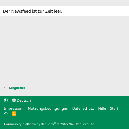
Der Newsfeed ist zur Zeit leer.
Mitglieder
Deutsch
Impressum
Nutzungsbedingungen
Datenschutz
Hilfe
Start
R
S
S
®
Community platform by XenForo
© 2010-2026 XenForo Ltd.