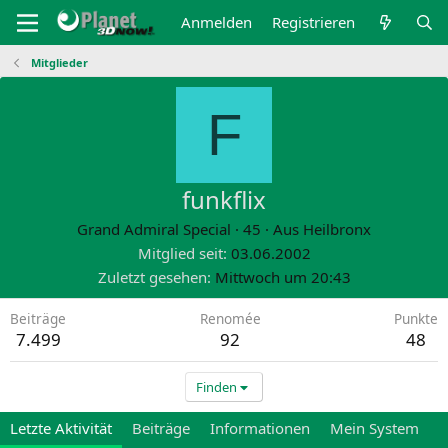
Anmelden
Registrieren
Mitglieder
F
funkflix
Grand Admiral Special
·
45
·
Aus
Heilbronx
Mitglied seit
03.06.2002
Zuletzt gesehen
Mittwoch um 20:43
Beiträge
Renomée
Punkte
7.499
92
48
Finden
Letzte Aktivität
Beiträge
Informationen
Mein System