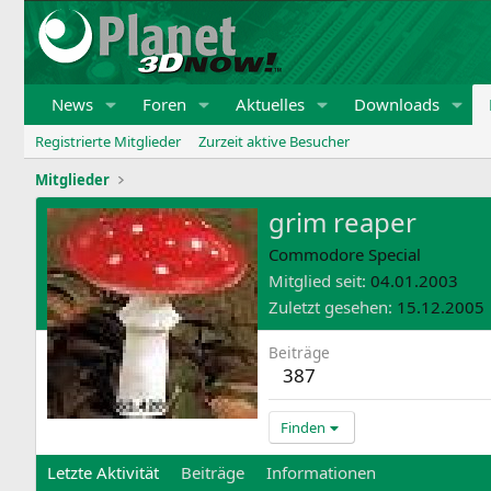
News
Foren
Aktuelles
Downloads
Registrierte Mitglieder
Zurzeit aktive Besucher
Mitglieder
grim reaper
Commodore Special
Mitglied seit
04.01.2003
Zuletzt gesehen
15.12.2005
Beiträge
387
Finden
Letzte Aktivität
Beiträge
Informationen