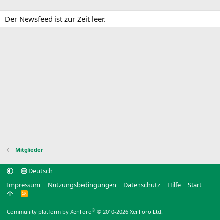
Der Newsfeed ist zur Zeit leer.
Mitglieder
Deutsch
Impressum
Nutzungsbedingungen
Datenschutz
Hilfe
Start
R
S
S
®
Community platform by XenForo
© 2010-2026 XenForo Ltd.