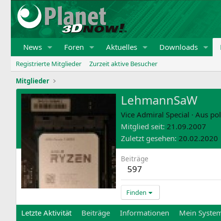
News
Foren
Aktuelles
Downloads
Registrierte Mitglieder
Zurzeit aktive Besucher
Mitglieder
LehmannSaW
Vice Admiral Special
·
Aus
pol
Mitglied seit
21.09.2007
Zuletzt gesehen
20.02.2020
Beiträge
597
Finden
Letzte Aktivität
Beiträge
Informationen
Mein Syste