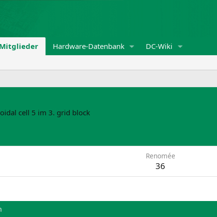
Mitglieder
Hardware-Datenbank
DC-Wiki
oidal cell 5 im 3. grid block
Renomée
36
m